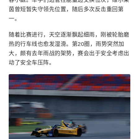
茵曾短暂失守领先位置，随后多次反击重回第
一。
随着比赛进行，天空逐渐飘起细雨，刚被轮胎磨
热的行车线也愈发湿滑。第20圈，雨势突然加
大，颇有去年雨战的架势，赛会出于安全考虑出
动了安全车压阵。