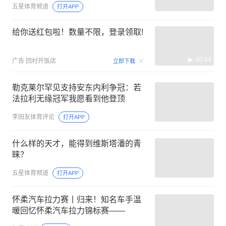
五星体育频道
打开APP
给你送红包啦！数量不限，登录领取!
00:44
广告
回村开饭店
立即下载
勒克莱尔罕见支持安东内利争冠：若
法拉利无缘冠军我愿看到他登顶
李田友体育评论
打开APP
什么样的天才，能得到维斯塔潘的青
睐？
五星体育频道
打开APP
怀柔汽车拉力赛丨归来！知名车手温
暖回忆怀柔汽车拉力锦标赛——