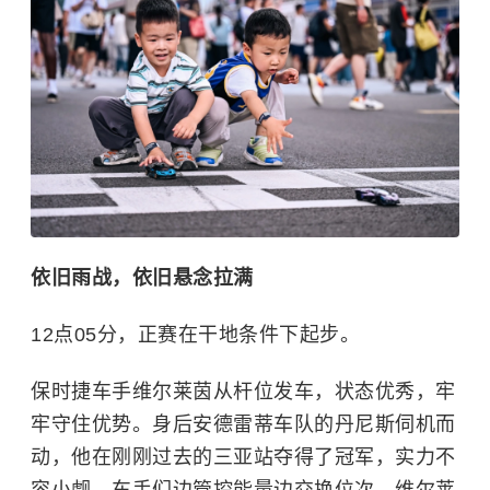
依旧雨战，依旧悬念拉满
12点05分，正赛在干地条件下起步。
保时捷
车手维尔莱茵从杆位发车，状态优秀，牢
牢守住优势。身后安德雷蒂车队的丹尼斯伺机而
动，他在刚刚过去的三亚站夺得了冠军，实力不
容小觑。车手们边管控能量边交换位次，维尔莱