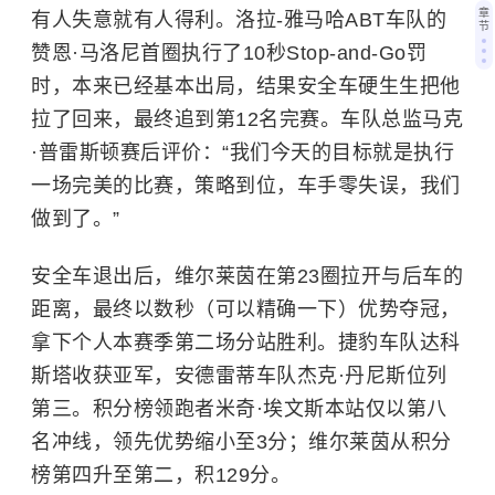
章
有人失意就有人得利。洛拉-雅马哈ABT车队的
节
赞恩·马洛尼首圈执行了10秒Stop-and-Go罚
时，本来已经基本出局，结果安全车硬生生把他
拉了回来，最终追到第12名完赛。车队总监马克
·普雷斯顿赛后评价：“我们今天的目标就是执行
一场完美的比赛，策略到位，车手零失误，我们
做到了。”
安全车退出后，维尔莱茵在第23圈拉开与后车的
距离，最终以数秒（可以精确一下）优势夺冠，
拿下个人本赛季第二场分站胜利。捷豹车队达科
斯塔收获亚军，安德雷蒂车队杰克·丹尼斯位列
第三。积分榜领跑者米奇·埃文斯本站仅以第八
名冲线，领先优势缩小至3分；维尔莱茵从积分
榜第四升至第二，积129分。