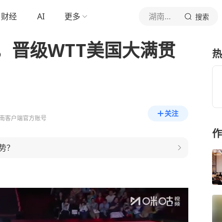
财经
AI
更多
湖南日报
搜索
，晋级WTT美国大满贯
热
关注
南客户端官方账号
作
势？