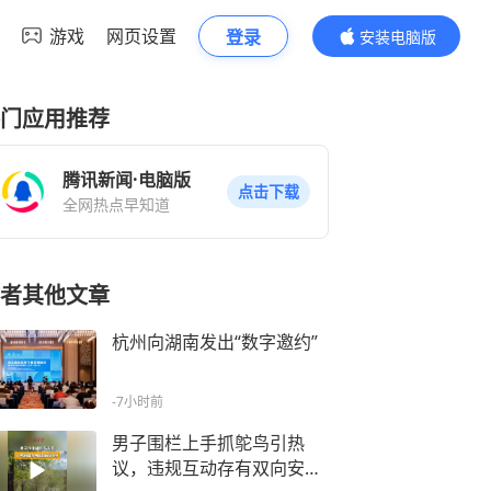
游戏
网页设置
登录
安装电脑版
内容更精彩
门应用推荐
腾讯新闻·电脑版
点击下载
全网热点早知道
者其他文章
杭州向湖南发出“数字邀约”
-7小时前
男子围栏上手抓鸵鸟引热
议，违规互动存有双向安全