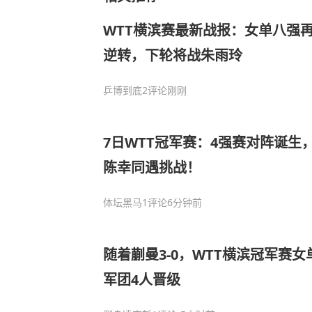
WTT横滨赛最新战报：女单八强再
逆转，下轮将战朱雨玲
乒博到底
2评论
刚刚
7日WTT冠军赛：4强赛对阵诞生
陈幸同遇挑战！
体坛黑马
1评论
6分钟前
随着蒯曼3-0，WTT横滨冠军赛
军团4人晋级