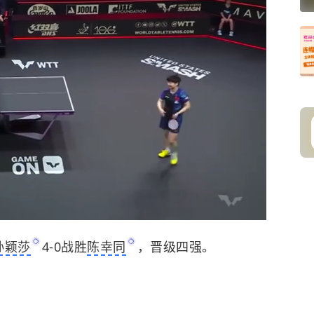
孙颖莎
4-0战胜
陈幸同
，晋级四强。