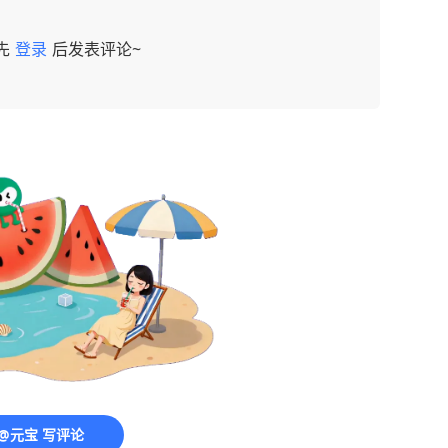
先
登录
后发表评论~
@元宝 写评论