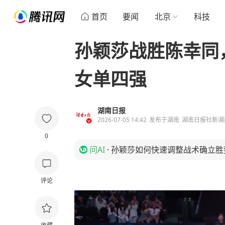
首页
要闻
北京
科技
孙颖莎战胜陈幸同
女单四强
湖南日报
2026-07-05 14:42
发布于
湖南
湖南日报社新湖
0
问AI
·
孙颖莎如何快速调整战术确立胜
评论