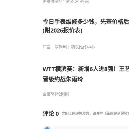
侧身凌空斩
1评论
-5小时前
今日手表维修多少钱，先查价格后
(附2026报价表)
广告
亨得利丨腕表维修中心
WTT横滨赛：新增6人进8强！王
晋级约战朱雨玲
全言
5评论
刚刚
评论
0
文明上网理性发言，请遵守
《新闻评论服务