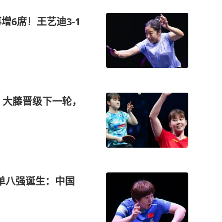
增6席！王艺迪3-1
，大藤晋级下一轮，
女单八强诞生：中国