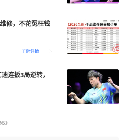
维修，不花冤枉钱
了解详情
艺迪连扳3局逆转，
协议》