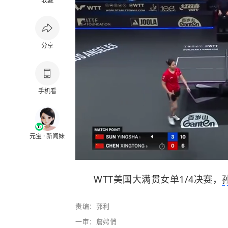
收藏
分享
手机看
元宝 · 新闻妹
WTT美国大满贯女单1/4决赛，
责编：郭利
一审：詹娉俏