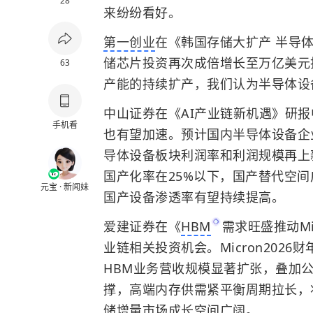
28
来纷纷看好。
第一创业
在《韩国存储大扩产 半导
储芯片投资再次成倍增长至万亿美元
63
产能的持续扩产，我们认为半导体设
中山证券在《AI产业链新机遇》研报
手机看
也有望加速。预计国内
半导体
设备企
导体设备板块利润率和利润规模再上
国产化率在25%以下，国产替代空
元宝 · 新闻妹
国产设备渗透率有望持续提高。
爱建证券在《
HBM
需求旺盛推动M
业链相关投资机会。Micron202
HBM业务营收规模显著扩张，叠加
撑，高端内存供需紧平衡周期拉长，
储增量市场成长空间广阔。