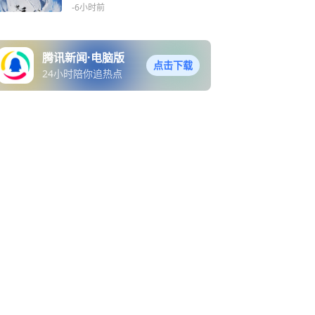
-6小时前
腾讯新闻·电脑版
点击下载
24小时陪你追热点