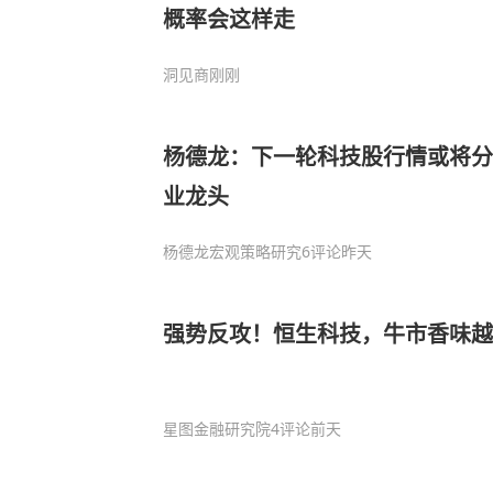
概率会这样走
洞见商
刚刚
杨德龙：下一轮科技股行情或将分
业龙头
杨德龙宏观策略研究
6评论
昨天
强势反攻！恒生科技，牛市香味越
星图金融研究院
4评论
前天