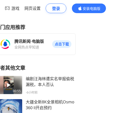
游戏
网页设置
登录
安装电脑版
内容更精彩
门应用推荐
腾讯新闻·电脑版
点击下载
全网热点早知道
者其他文章
编剧汪海林遭实名举报偷税
漏税，本人否认
00:55
-6小时前
大疆全新8K全景相机Osmo
360 Ⅱ开启预约