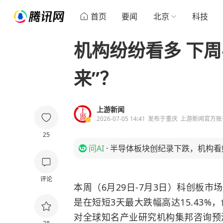
首页
要闻
北京
科技
机构纷纷看多 下
来”？
上游新闻
2026-07-05 14:41
发布于
重庆
上游新闻官方账
25
问AI
·
半导体板块创纪录下跌，机构看
评论
本周（6月29日-7月3日）科创板
是在短短3天最大跌幅高达15.43%
对全球知名产业研究机构集邦咨询预