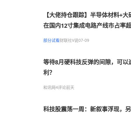
【大佬持仓跟踪】半导体材料+大
在国内12寸集成电路产线市占率
力士、长江存储等，这家公司间接
部分试看
财联社V说
07-09
片领先企业
等待8月硬科技反弹的间隙，可以
利？
和讯网
4评论
前天
科技股震荡一周：新叙事浮现，另