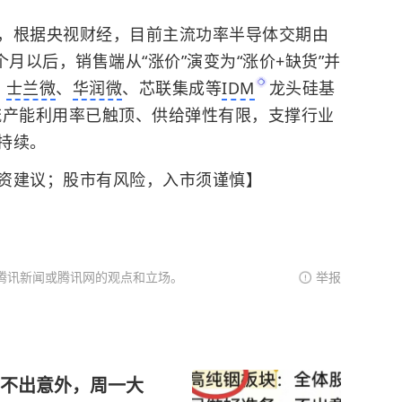
，根据央视财经，目前主流功率半导体交期由
5个月以后，销售端从“涨价”演变为“涨价+缺货”并
，
士兰微
、
华润微
、芯联集成等
IDM
龙头硅基
流产能利用率已触顶、供给弹性有限，支撑行业
持续。
资建议；股市有风险，入市须谨慎】
腾讯新闻或腾讯网的观点和立场。
举报
不出意外，周一大