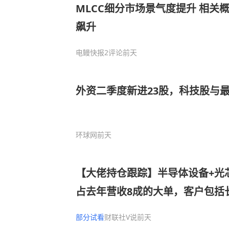
MLCC细分市场景气度提升 相关
飙升
电鳗快报
2评论
前天
外资二季度新进23股，科技股与
环球网
前天
【大佬持仓跟踪】半导体设备+光
占去年营收8成的大单，客户包括
技等封测厂商，设备发往长江存储
部分试看
财联社V说
前天
司细分设备国内市占率第一