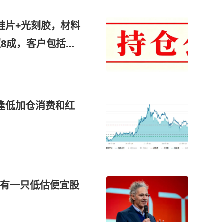
硅片+光刻胶，材料
超8成，客户包括海
参股300mm大硅
逢低加仓消费和红
有一只低估便宜股