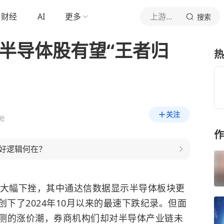
财经
AI
更多
上游新闻
搜索
周半导体股有望“王者归
热
关注
号
作
好逻辑何在？
市场大幅下挫，其中通达信数据显示半导体板块更
，创下了2024年10月以来的最速下跌纪录。但面
测的涨价潮，券商机构们却对半导体产业链未