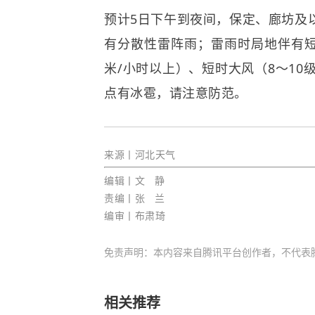
预计5日下午到夜间，保定、廊坊及
有分散性雷阵雨；雷雨时局地伴有短时
米/小时以上）、短时大风（8～10
点有冰雹，请注意防范。
来源
丨河北天气
编辑丨文 静
责编丨张 兰
编审丨布肃琦
免责声明：本内容来自腾讯平台创作者，不代表
相关推荐