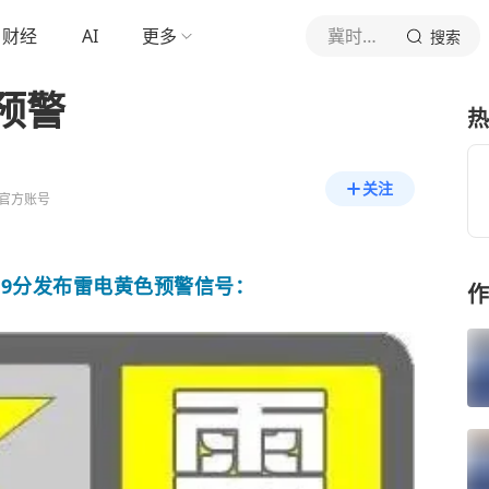
财经
AI
更多
冀时新闻
搜索
预警
热
关注
官方账号
时49分发布雷电黄色预警信号：
作