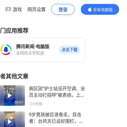
游戏
网页设置
登录
安装电脑版
内容更精彩
门应用推荐
腾讯新闻·电脑版
点击下载
全网热点早知道
者其他文章
病区因“护士站没开空调、全
员主动打招呼”被表扬，上海
一民营医院回应争议：并非
00:07
-7小时前
如此
9岁男孩被巨浪卷走，目击
者：台风天已设好围栏，一