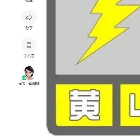
收藏
分享
手机看
元宝 · 新闻妹