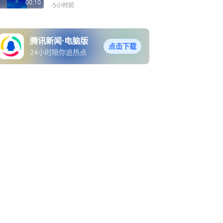
家四口翻入时保安曾喊话劝
00:10
-5小时前
阻
腾讯新闻·电脑版
点击下载
24小时陪你追热点