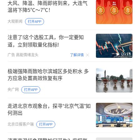
大风、降温、降雨即将到来，大连气
温将下降5℃～7℃！
大观新闻
打开APP
注意了!这个选股工具，你一定要知
道，立刻领取量化指标!
00:18
广告
高能情绪龙头
了解详情
极端强降雨致哈尔滨城区多处积水 多
方应急处置高效恢复有序
央广网
打开APP
走进北京市观象台，探寻“北京气温”如
何测出
北京日报客户端
打开APP