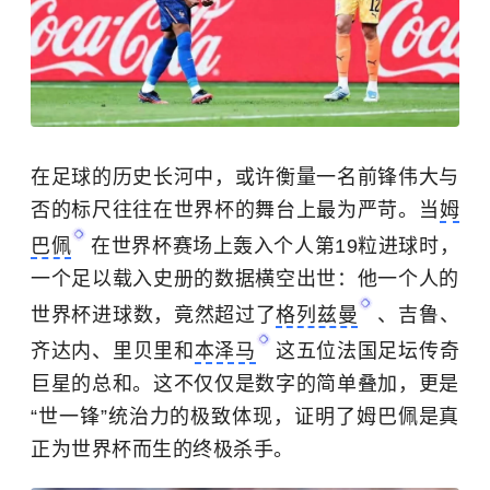
在足球的历史长河中，或许衡量一名前锋伟大与
否的标尺往往在世界杯的舞台上最为严苛。当
姆
巴佩
在世界杯赛场上轰入个人第19粒进球时，
一个足以载入史册的数据横空出世：他一个人的
世界杯进球数，竟然超过了
格列兹曼
、吉鲁、
齐达内、里贝里和
本泽马
这五位法国足坛传奇
巨星的总和。这不仅仅是数字的简单叠加，更是
“世一锋”统治力的极致体现，证明了姆巴佩是真
正为世界杯而生的终极杀手。