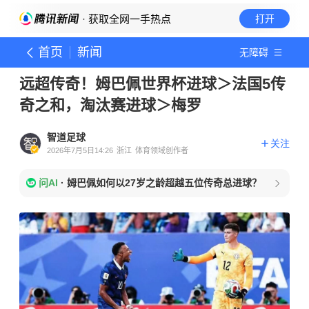
· 获取全网一手热点
打开
首页
新闻
无障碍
远超传奇！姆巴佩世界杯进球＞法国5传
奇之和，淘汰赛进球＞梅罗
智道足球
关注
2026年7月5日14:26
浙江
体育领域创作者
问AI
·
姆巴佩如何以27岁之龄超越五位传奇总进球？