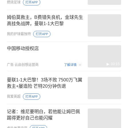
燃烧足球
打开APP
姆伯莫救主，B费错失良机，金球先生
高挂免战牌，曼联1-1大巴黎
我的护球最独特
打开APP
中国移动授权店
00:15
广告
云启创想运营商
了解详情
曼联1-1大巴黎！3场不败 7500万飞翼
救主+屡造险 芒特20分钟伤退
我爱英超
打开APP
记者：维尼要明白，若他能让姆巴佩
踢得更好自己也能闪耀