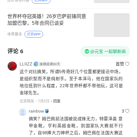
虎扑体育内容
打开APP
世界杯夺冠英雄！26岁巴萨前锋同意
加盟巴黎，5年合同已谈妥
体育暴击
打开APP
评论
6
@元宝 一起聊新闻
LLIIZZ
首赞
这个对比搞笑，所谓5传奇好几个位置都更接近中场，
是组织型而不是纯射手。至于本泽马，他在国家队的
地位低到什么程度，22年世界杯都不带他玩，这可是
金球先生。
北京网友
7月5日
回复
rainbow
3
搞笑？姆巴佩前法国被说成锋无力，特雷泽盖 意
甲金靴，亨利英超金靴，到国家队大赛就不行
了，自98捧大力神杯之后，姆巴佩在法国大赛这