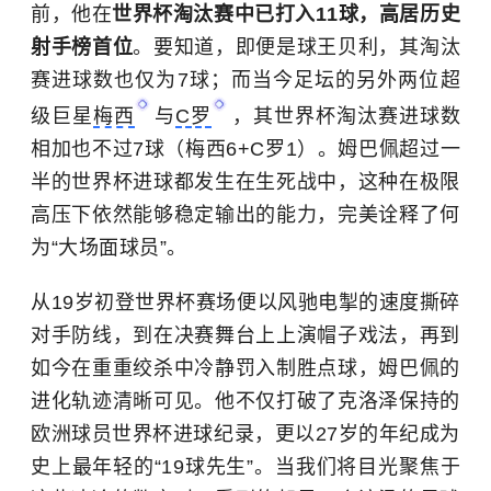
前，他在
世界杯淘汰赛中已打入11球，高居历史
射手榜首位
。要知道，即便是球王贝利，其淘汰
赛进球数也仅为7球；而当今足坛的另外两位超
级巨星
梅西
与
C罗
，其世界杯淘汰赛进球数
相加也不过7球（梅西6+C罗1）。姆巴佩超过一
半的世界杯进球都发生在生死战中，这种在极限
高压下依然能够稳定输出的能力，完美诠释了何
为“大场面球员”。
从19岁初登世界杯赛场便以风驰电掣的速度撕碎
对手防线，到在决赛舞台上上演帽子戏法，再到
如今在重重绞杀中冷静罚入制胜点球，姆巴佩的
进化轨迹清晰可见。他不仅打破了克洛泽保持的
欧洲球员世界杯进球纪录，更以27岁的年纪成为
史上最年轻的“19球先生”。当我们将目光聚焦于