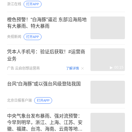
浙江在线
打开APP
橙色预警！“白海豚”逼近 东部沿海局地
有大暴雨、特大暴雨
央视新闻
打开APP
凭本人手机号：验证后获取！#运营商
业务
00:15
广告
云启创想运营商
了解详情
台风“白海豚”或以强台风级登陆我国
北京日报客户端
打开APP
中央气象台发布暴雨、强对流预警：
今早到明早，浙江、上海、江苏、安
徽、福建、台湾、海南、云南等地有