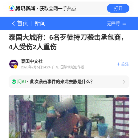
· 获取全网一手热点
打开
首页
新闻
无障碍
泰国大城府：6名歹徒持刀袭击承包商，
4人受伤2人重伤
泰国中文社
关注
2026年7月5日14:24
广东
国际领域创作者
问AI
·
此次袭击事件的来龙去脉是什么？