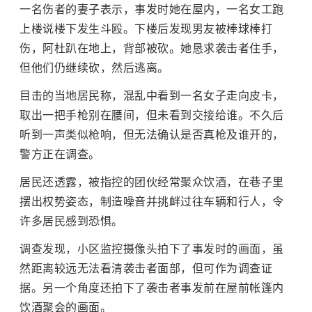
一名伤者的妻子表示，事发时她在屋内，一名女工跑
上楼说楼下发生斗殴。下楼后发现男友被棒球棒打
伤，阿杜趴在地上，背部被砍。她恳求袭击者住手，
但他们仍继续砍，然后逃离。
目击的当地居民称，混乱中看到一名女子走向皮卡，
取出一把手枪别在腰间，但未看到交接给谁。不久后
听到一声类似枪响，但无法确认是否真枪及谁开的，
警方正在调查。
居民还透露，被指控的团伙经常聚众饮酒，在巷子里
摆出权势姿态，制造噪音并挑衅过往车辆和行人，令
许多居民感到恐惧。
调查发现，小区监控摄像头拍下了事发时的画面，虽
然距离较远无法看清袭击者面部，但可作为调查证
据。另一个角度还拍下了袭击者事发前在屋前帐篷内
饮酒聚会的画面。