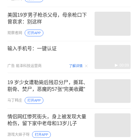
美国19岁男子枪杀父母，母亲枪口下
曾哀求：别这样
观察者网
打开APP
输入手机号：一键认证
00:09
广告
易泽科技运营商
了解详情
19 岁少女遭勒毙后残忍分尸，撕耳、
剔骨、焚尸，恶魔的57张“完美收藏”
马丁韩庄
打开APP
情侣网红惨死街头，身上被发现大量
枪伤，留下家中老母和13岁儿子
游戏大妹子呀
打开APP