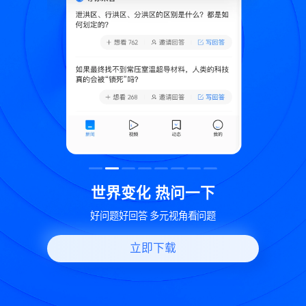
致
世界变化 热问一下
好问题好回答 多元视角看问题
立即下载