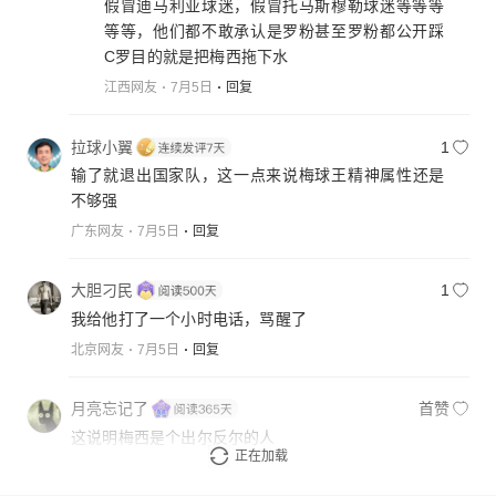
假冒迪马利亚球迷，假冒托马斯穆勒球迷等等等
等等，他们都不敢承认是罗粉甚至罗粉都公开踩
C罗目的就是把梅西拖下水
江西网友
7月5日
回复
拉球小翼
1
输了就退出国家队，这一点来说梅球王精神属性还是
不够强
广东网友
7月5日
回复
大胆刁民
1
我给他打了一个小时电话，骂醒了
北京网友
7月5日
回复
月亮忘记了
首赞
这说明梅西是个出尔反尔的人
正在加载
湖北网友
7月7日
回复