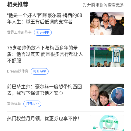
相关推荐
打开腾讯新闻查看更多
“他是一个好人”回顾豪尔赫·梅西的68
年人生：球王背后低调的支撑者
世界王室那些事
打开APP
75岁老帅仍放不下与梅西多年的矛
盾：他言过其实 而且很多言行都让人
不舒服
Dream梦体育
打开APP
前巴萨主帅：豪尔赫一度想带梅西回
去，我写下保证书他才安心
雷速体育
打开APP
热门权益月月领，优惠券包享不停！