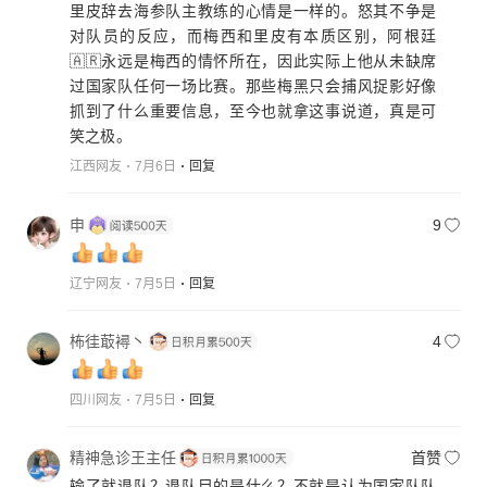
里皮辞去海参队主教练的心情是一样的。怒其不争是
对队员的反应，而梅西和里皮有本质区别，阿根廷
🇦🇷永远是梅西的情怀所在，因此实际上他从未缺席
过国家队任何一场比赛。那些梅黑只会捕风捉影好像
抓到了什么重要信息，至今也就拿这事说道，真是可
笑之极。
江西网友
7月6日
回复
申
9
辽宁网友
7月5日
回复
柨徍菆襑丶
4
四川网友
7月5日
回复
精神急诊王主任
首赞
输了就退队？退队目的是什么？不就是认为国家队队