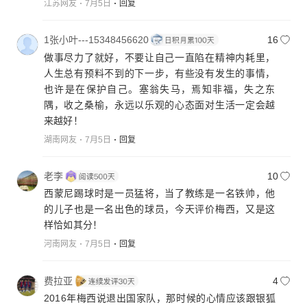
江苏网友
7月5日
回复
1张小叶---15348456620
16
做事尽力了就好，不要让自己一直陷在精神内耗里，
人生总有预料不到的下一步，有些没有发生的事情，
也许是在保护自己。塞翁失马，焉知非福，失之东
隅，收之桑榆，永远以乐观的心态面对生活一定会越
来越好！
湖南网友
7月5日
回复
老李
10
西蒙尼踢球时是一员猛将，当了教练是一名铁帅，他
的儿子也是一名出色的球员，今天评价梅西，又是这
样恰如其分！
河南网友
7月5日
回复
费拉亚
4
2016年梅西说退出国家队，那时候的心情应该跟银狐