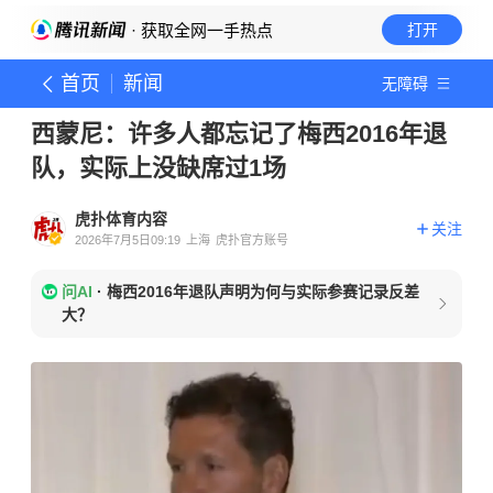
· 获取全网一手热点
打开
首页
新闻
无障碍
西蒙尼：许多人都忘记了梅西2016年退
队，实际上没缺席过1场
虎扑体育内容
关注
2026年7月5日09:19
上海
虎扑官方账号
问AI
·
梅西2016年退队声明为何与实际参赛记录反差
大？