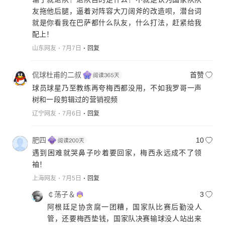
友拖他后腿，逼着对阵容大刀阔斧的改造呗，潜台词
就是你看我在巴萨都什么队友，什么打法，赶紧给我
配上！
山东网友
7月7日
回复
侃球杜甫的二叔
首赞
球员球星乃至教练再夸梅西都没用，不如我罗哥一声
树和一段剪辑过的营销视频
辽宁网友
7月6日
回复
肥四
10
遇到困难就哭鼻子吵着要回家，梅西永远成不了领
袖！
上海网友
7月5日
回复
￠荡子＆
3
阿根廷足协贪腐一团糟，国家队比赛后勤没人
管，还要梅西垫钱，国家队决赛输球没人站出来