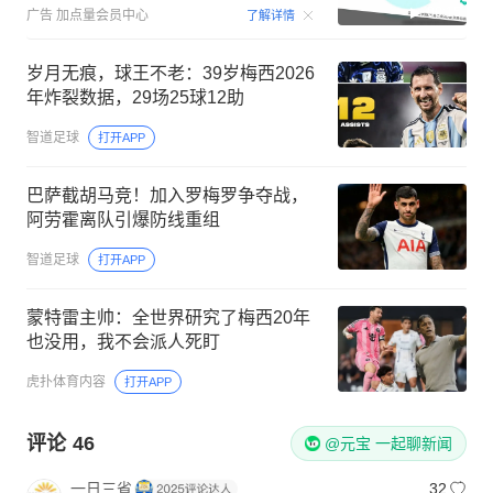
00:15
广告
加点量会员中心
了解详情
岁月无痕，球王不老：39岁梅西2026
年炸裂数据，29场25球12助
智道足球
打开APP
巴萨截胡马竞！加入罗梅罗争夺战，
阿劳霍离队引爆防线重组
智道足球
打开APP
蒙特雷主帅：全世界研究了梅西20年
也没用，我不会派人死盯
虎扑体育内容
打开APP
评论
46
@元宝 一起聊新闻
一日三省
32