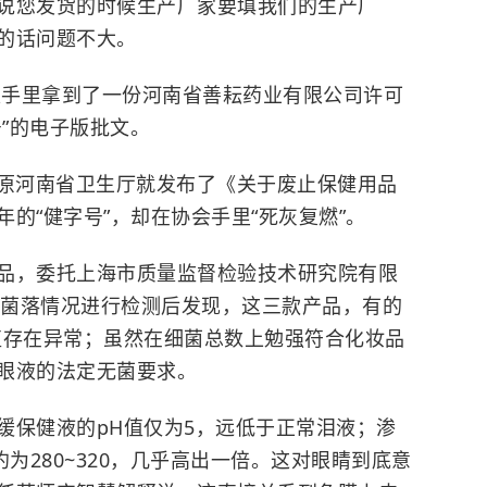
说您发货的时候生产厂家要填我们的生产厂
的话问题不大。
手里拿到了一份河南省善耘药业有限公司许可
号”的电子版批文。
，原河南省卫生厅就发布了《关于废止保健用品
的“健字号”，却在协会手里“死灰复燃”。
品，委托上海市质量监督检验技术研究院有限
菌落情况进行检测后发现，这三款产品，有的
值存在异常；虽然在细菌总数上勉强符合化妆品
眼液的法定无菌要求。
保健液的pH值仅为5，远低于正常泪液；渗
为280~320，几乎高出一倍。这对眼睛到底意