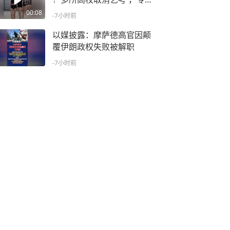
家：遏制“艺考捷径化”
00:08
-7小时前
以媒披露：摩萨德高官因颠
覆伊朗政权失败被解职
-7小时前