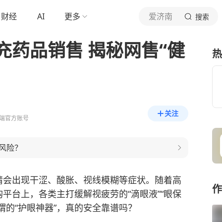
财经
AI
更多
爱济南
搜索
充药品销售 揭秘网售“健
热
关注
端官方账号
风险？
睛会出现干涩、酸胀、视线模糊等症状。随着高
作
平台上，各类主打缓解视疲劳的“滴眼液”“眼保
谓的“护眼神器”，真的安全靠谱吗？