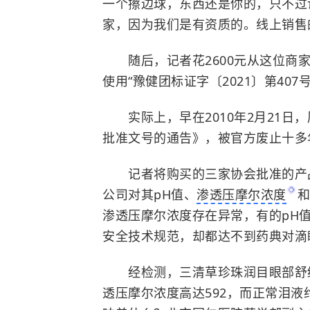
一个擦边球，东西还是你的，只不过
家，因为我们是有资质的。线上销售
随后，记者花2600元从这位商家
使用“豫健团标证字〔2021〕第407
实际上，早在2010年2月21日
批准文号的通告》，被官方废止十多年
记者将购买的三家协会批准的产
公司对其pH值、
渗透压摩尔浓度
和
渗透压摩尔浓度存在异常，有的pH
安全技术规范，却都达不到药典对滴
经检测，三清草珍珠润目眼部舒缓
透压摩尔浓度高达592，而正常泪液约