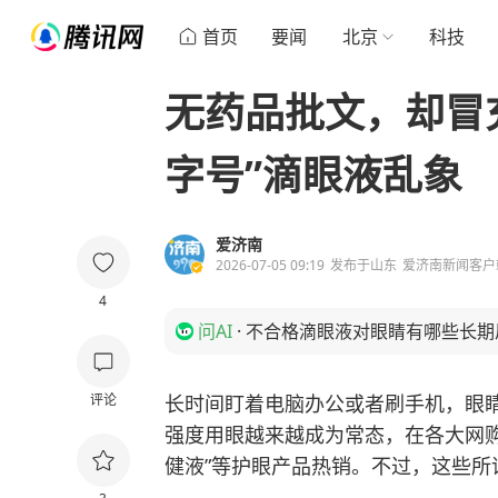
首页
要闻
北京
科技
无药品批文，却冒
字号”滴眼液乱象
爱济南
2026-07-05 09:19
发布于
山东
爱济南新闻客户
4
问AI
·
不合格滴眼液对眼睛有哪些长期
评论
长时间盯着电脑办公或者刷手机，眼
强度用眼越来越成为常态，在各大网购
健液”等护眼产品热销。不过，这些所