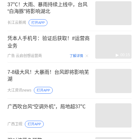
37℃！大雨、暴雨持续上线中，台风
“白海豚”将影响湖北
长江云新闻
打开APP
凭本人手机号：验证后获取！#运营商
业务
00:15
广告
云启创想运营商
了解详情
7-8级大风！大暴雨！台风即将影响芜
湖
大江资讯news
打开APP
广西吹台风“空调外机”，局地超37℃
广西卫视
打开APP