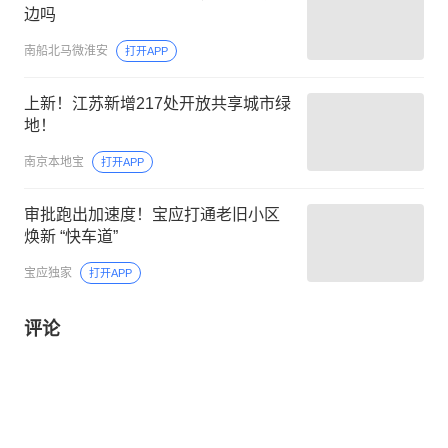
边吗
南船北马微淮安
打开APP
上新！江苏新增217处开放共享城市绿
地！
南京本地宝
打开APP
审批跑出加速度！宝应打通老旧小区
焕新 “快车道”
宝应独家
打开APP
评论