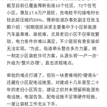
截至目前已覆盖豫新街道10个社区、72个住宅
小区，惠及17.6万户居民，充电桩平均接电时长
较此前压缩约30%。豫新街道办事处副主任张玉
鹏介绍：“前期居民诉求主要集中于小区新能源
汽车盖章难、装桩难，尤其老旧小区不仅审批繁
琐，电力条件亦难以满足，不少居民有意安装却
无法实现。”为此，街道牵头整合多方力量，统
一制定小区装桩许可方案，从源头将“一户一办”
升级为“整片办理”，直击流程堵点。
审批的堵点打通了，但另一块更难啃的“硬骨头”
还藏在小区配电设施里。对建成十几年甚至二十
年的老旧小区而言，建设之初并未预留新能源充
电设施，电容告急、配电设施不足等硬件短板，
一度让装桩工作无从下手。