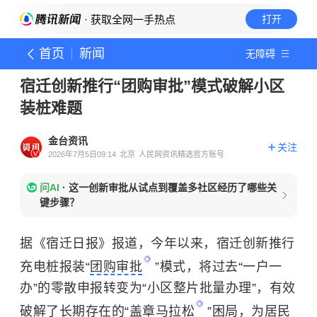
· 获取全网一手热点
打开
首页
新闻
无障碍
宿迁创新推行“团购审批”模式破解小区
装桩难题
金台资讯
关注
2026年7月5日09:14
北京
人民网资讯精选官方账号
问AI
·
这一创新审批从试点到覆盖多社区经历了哪些关
键步骤？
据《宿迁日报》报道，今年以来，宿迁创新推行
充电桩报装“
团购审批
”模式，将过去“一户一
办”的零散申报转变为“小区整片批量办理”，有效
破解了长期存在的“
盖章马拉松
”困局，为居民