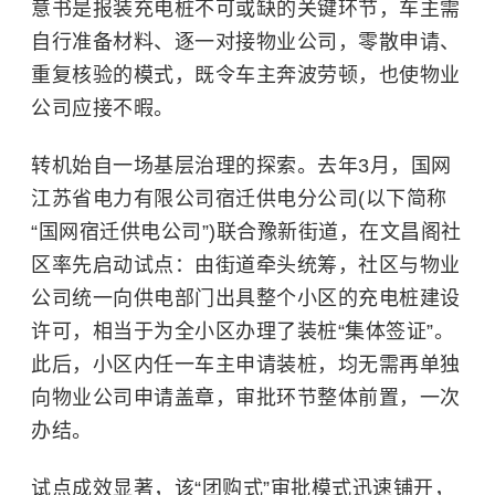
意书是报装充电桩不可或缺的关键环节，车主需
自行准备材料、逐一对接物业公司，零散申请、
重复核验的模式，既令车主奔波劳顿，也使物业
公司应接不暇。
转机始自一场基层治理的探索。去年3月，国网
江苏省电力有限公司宿迁供电分公司(以下简称
“国网宿迁供电公司”)联合豫新街道，在文昌阁社
区率先启动试点：由街道牵头统筹，社区与物业
公司统一向供电部门出具整个小区的充电桩建设
许可，相当于为全小区办理了装桩“集体签证”。
此后，小区内任一车主申请装桩，均无需再单独
向物业公司申请盖章，审批环节整体前置，一次
办结。
试点成效显著，该“团购式”审批模式迅速铺开，