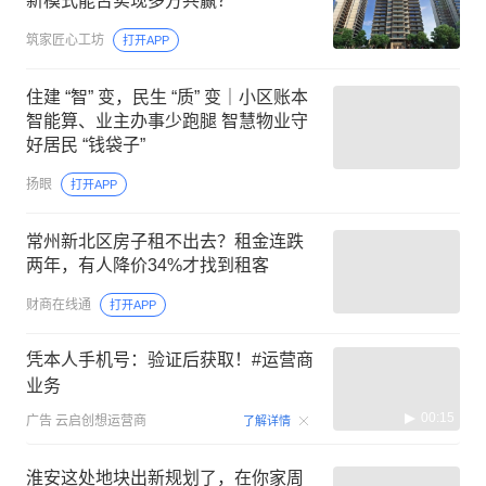
新模式能否实现多方共赢？
筑家匠心工坊
打开APP
住建 “智” 变，民生 “质” 变｜小区账本
智能算、业主办事少跑腿 智慧物业守
好居民 “钱袋子”
扬眼
打开APP
常州新北区房子租不出去？租金连跌
两年，有人降价34%才找到租客
财商在线通
打开APP
凭本人手机号：验证后获取！#运营商
业务
00:15
广告
云启创想运营商
了解详情
淮安这处地块出新规划了，在你家周