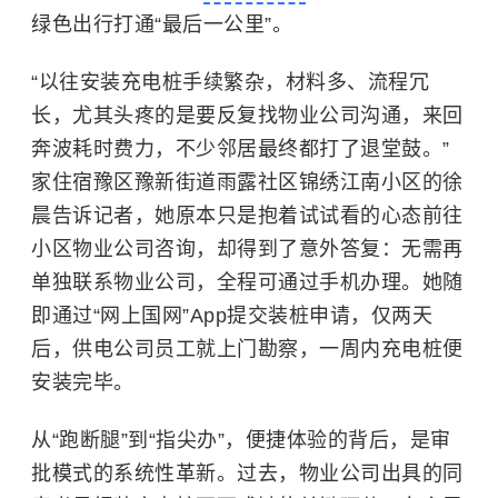
绿色出行打通“最后一公里”。
“以往安装充电桩手续繁杂，材料多、流程冗
长，尤其头疼的是要反复找物业公司沟通，来回
奔波耗时费力，不少邻居最终都打了退堂鼓。”
家住宿豫区豫新街道雨露社区锦绣江南小区的徐
晨告诉记者，她原本只是抱着试试看的心态前往
小区物业公司咨询，却得到了意外答复：无需再
单独联系物业公司，全程可通过手机办理。她随
即通过“网上国网”App提交装桩申请，仅两天
后，供电公司员工就上门勘察，一周内充电桩便
安装完毕。
从“跑断腿”到“指尖办”，便捷体验的背后，是审
批模式的系统性革新。过去，物业公司出具的同