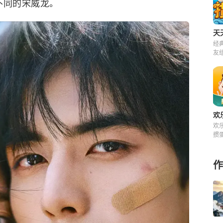
不同的宋威龙。
天
经
友
来
欢
欢
掼
快
费
作