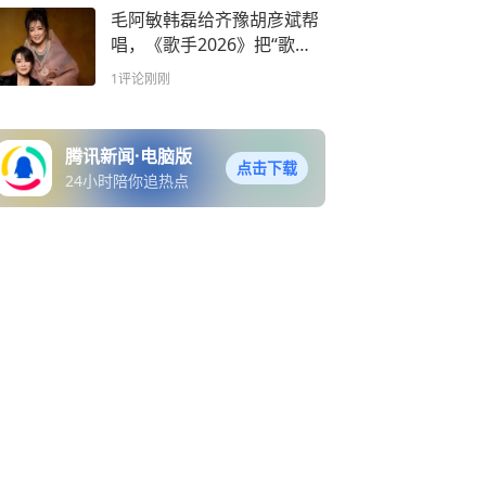
毛阿敏韩磊给齐豫胡彦斌帮
唱，《歌手2026》把“歌王”
两个字重新定义了一遍
1评论
刚刚
腾讯新闻·电脑版
点击下载
24小时陪你追热点