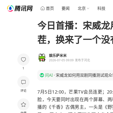
首页
要闻
北京
科技
今日首播：宋威龙用
茬，换来了一个没
娱乐萨米米
2026-07-05 09:09
发布于
河北
1
问AI
·
宋威龙如何用双剧同播测试观众
评论
7月5日12:00，芒果TV会员连更；
脸，今天要同时出现在两个屏幕、两
播的《千香》古偶男主，一头是《野