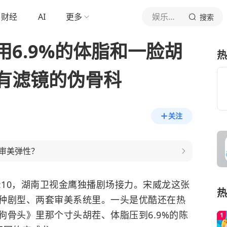
财经
AI
更多
娱乐萨米米
搜索
6.9%的体脂和一脸胡
热
有滤镜的伪骨科
关注
审美弹性？
20:10，湖南卫视金鹰独播剧场接力。
宋威龙
这张
热
种剧型、两套审美系统里。一头是优酷还在热
狗骨头》里那个寸头胡茬、体脂压到6.9%的陈