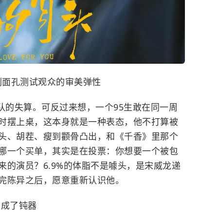
副面孔测试观众的审美弹性
队的失算。可反过来想，一个95生敢在同一周
时摆上桌，这本身就是一种表态，他不打算被
头、胡茬、瘦到颧骨凸出，和《千香》里那个
哪一个买单，其实是在投票：你想要一个被包
来的演员？6.9%的体脂不是噱头，是宋威龙递
完陈异之后，愿意重新认识他。
砍成了钝器