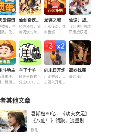
天爱掼蛋
仙剑奇侠传之新的开始
龙迹之城
仙逆：战天道
典掼蛋，亲
经典还原，仙
正版传奇，热
《仙逆》首款
组队，免费
剑沉浸式单机
血重燃
正版授权塔防
玩！
解谜！
手游
乐斗地主
羊了个羊
向末日开炮
毫妙找茬
乐斗地主、
通关率仅有百
尸潮来袭，点
毫妙找茬
蛋、跑得
分之0.01，快
击进入开炮宇
、好友房免
来挑战！~
宙！
玩！
者其他文章
暑期档80亿，《功夫女足》
《八仙！》领跑，流量剧为
什么集体掉队了？
刚刚