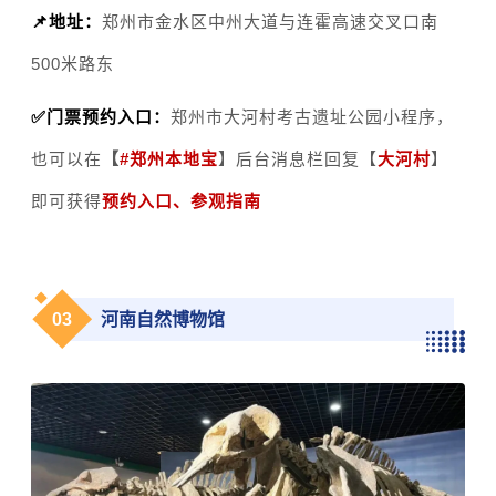
📌地址：
郑州市金水区中州大道与连霍高速交叉口南
500米路东
✅门票预约入口：
郑州市大河村考古遗址公园小程序，
也可以在
【
#
郑州本地宝
】后台消息栏回复【
大河村
】
即可获得
预约入口、参观指南
0
3
河南自然博物馆