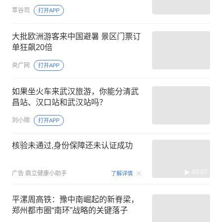
萃谷司
打开APP
大批欧洲游客来中国避暑 景区门票订
单狂飙20倍
央广网
打开APP
如果坐火车来武汉旅游，你能分清武
昌站、汉口站和武汉站吗？
刘小顺
打开APP
核验未通过,身份保障还未认证成功
00:07
广告
鼎立健康小助手
了解详情
平漯周高铁：豫中南崛起的新脊梁，
郑州都市圈“南环”战略的关键落子