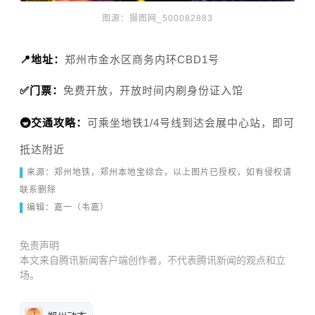
图源：
摄图网_500082883
📍地址：
郑州市金水区商务内环CBD1号
✅门票：
免费开放，开放时间内刷身份证入馆
🚇交通攻略：
可乘坐地铁1/4号线到达会展中心站，即可
抵达附近
▌
来
源：郑州地铁，
郑州本地宝综合
，以上图片已授权，如有侵权请
联系删除
▌
编辑：嘉一（韦嘉）
免责声明
本文来自腾讯新闻客户端创作者，不代表腾讯新闻的观点和立
场。