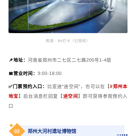
图源：Mr打卡（已授权）
📌地址：
河南省郑州市二七区二七路200号1-4层
📅营业时间：
9:00-18:00
✅门票预约入口：
比亚迪“迪空间”，也可以在【
#
郑州本
地宝
】后台消息栏回复【
迪空间
】即可获得参观预约入
口
0
2
郑州大河村遗址博物馆