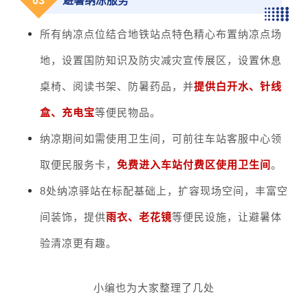
0
3
避暑纳凉服务
所有纳凉点位结合地铁站点特色精心布置纳凉点场
地，设置国防知识及防灾减灾宣传展区，设置休息
桌椅、阅读书架、防暑药品，并
提供白开水、针线
盒、充电宝
等便民物品。
纳凉期间如需使用卫生间，可前往车站客服中心领
取便民服务卡，
免费进入车站付费区使用卫生间
。
8处纳凉驿站在标配基础上，扩容现场空间，丰富空
间装饰，提供
雨衣、老花镜
等便民设施，让避暑体
验清凉更有趣。
小编也为大家整理了几处