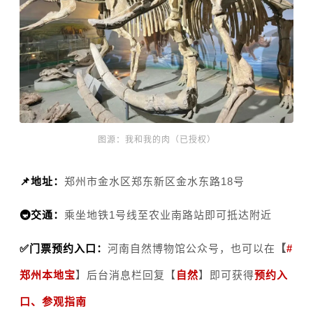
图源：我和我的肉（已授权
）
📌地址：
郑州市金水区郑东新区金水东路18号
🚇交通：
乘坐地铁1号线至农业南路站即可抵达附近
✅门票预约入口：
河南自然博物馆公众号，
也可以在
【
#
郑州本地宝
】后台消息栏回复【
自然
】
即可获得
预约入
口、参观指南