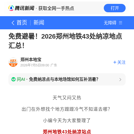
· 获取全网一手热点
打开
首页
新闻
无障碍
免费避暑！2026郑州地铁43处纳凉地点
汇总！
郑州本地宝
关注
2026年7月5日09:00
广东
问AI
·
免费纳凉点与本地场馆如何互补消暑？
天气又闷又热
出门在外想找个地方蹭蹭冷气不知道去哪？
小编今天为大家整理了
郑州地铁43处纳凉站点