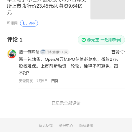
所上市 发行价23.45元/股募资9.64亿
元
和讯网
打开APP
评论
1
@元宝 一起聊新闻
赌一包辣条
首赞
赌一包辣条，OpenAI万亿IPO估值必缩水，微软27%
股权难保。上市前新融资一轮轮，稀释不可避免，跟
不跟？
安徽网友
7月5日
回复
已显示全部评论
意见反馈
举报中心
隐私政策