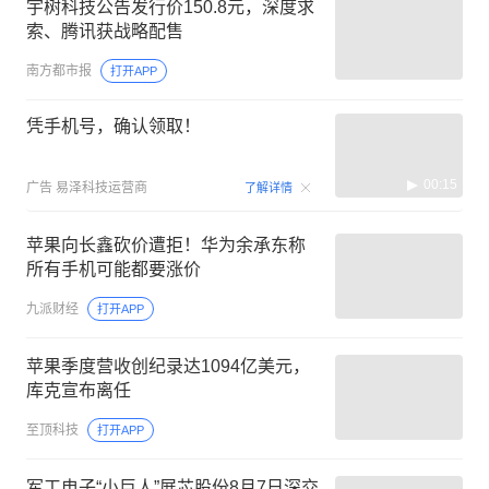
宇树科技公告发行价150.8元，深度求
索、腾讯获战略配售
南方都市报
打开APP
凭手机号，确认领取！
00:15
广告
易泽科技运营商
了解详情
苹果向长鑫砍价遭拒！华为余承东称
所有手机可能都要涨价
九派财经
打开APP
苹果季度营收创纪录达1094亿美元，
库克宣布离任
至顶科技
打开APP
军工电子“小巨人”展芯股份8月7日深交