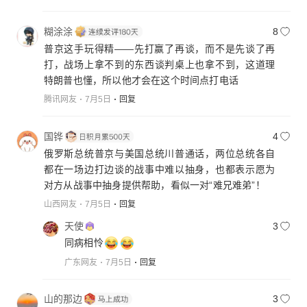
糊涂涂
8
普京这手玩得精——先打赢了再谈，而不是先谈了再
打，战场上拿不到的东西谈判桌上也拿不到，这道理
特朗普也懂，所以他才会在这个时间点打电话
腾讯网友
7月5日
回复
国铧
4
俄罗斯总统普京与美国总统川普通话，两位总统各自
都在一场边打边谈的战事中难以抽身，也都表示愿为
对方从战事中抽身提供帮助，看似一对“难兄难弟”！
山西网友
7月5日
回复
天使
3
同病相怜
广东网友
7月5日
回复
山的那边
3