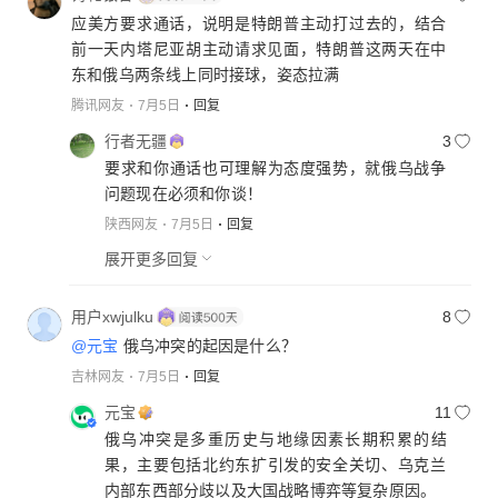
应美方要求通话，说明是特朗普主动打过去的，结合
前一天内塔尼亚胡主动请求见面，特朗普这两天在中
东和俄乌两条线上同时接球，姿态拉满
腾讯网友
7月5日
回复
行者无疆
3
要求和你通话也可理解为态度强势，就俄乌战争
问题现在必须和你谈！
陕西网友
7月5日
回复
展开更多回复
用户xwjulku
8
@元宝
俄乌冲突的起因是什么？
吉林网友
7月5日
回复
元宝
11
俄乌冲突是多重历史与地缘因素长期积累的结
果，主要包括北约东扩引发的安全关切、乌克兰
内部东西部分歧以及大国战略博弈等复杂原因。