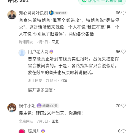
评论
261
@元宝 一起聊新闻
知心哥哥叶良树
66
普京告诉特朗普“俄军全线进攻”，特朗普说“尽快停
火”，这对话听起来就像一个人在说“我正在赢”另一个
人在说“你别赢了赶紧停”，两边各说各话
腾讯网友
7月5日
回复
用户老大哥
96
普京能真正听到前线真实汇报吗。战况失控指挥
官会被问责的。于是，各路指挥官只会说假话。
蒙在鼓里的普头也只会跟着说假话。
浙江网友
7月5日
回复
展开更多回复
蜗牛小姐
70
民主党：建国250年当天，你通俄！
北京网友
7月5日
回复
暖风儿
6