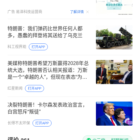
00:09
广告
易泽科技运营商
了解详情
特朗普：我们弹药比世界任何人都
多，愚蠢的拜登将其送给了乌克兰
科工视界观
打开APP
美媒称特朗普希望万斯赢得2028年总
统大选，特朗普否认相关报道：万斯
是一个“卓越的人”，但现在表态“为时
尚早”
红星新闻
打开APP
决裂特朗普！卡尔森发表政治宣言，
白宫怒斥“叛徒”
长得不太环保
打开APP