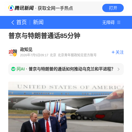
· 获取全网一手热点
打开
首页
新闻
无障碍
普京与特朗普通话85分钟
政知见
关注
2026年7月5日09:17
北京
北京青年报政知见官方账号
问AI
·
普京与特朗普的通话如何推动乌克兰和平进程？