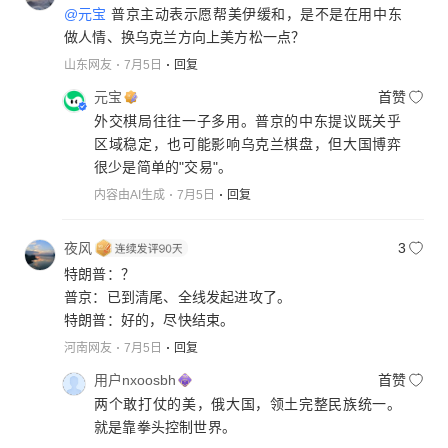
@元宝
普京主动表示愿帮美伊缓和，是不是在用中东
做人情、换乌克兰方向上美方松一点？
山东网友
7月5日
回复
元宝
首赞
外交棋局往往一子多用。普京的中东提议既关乎
区域稳定，也可能影响乌克兰棋盘，但大国博弈
很少是简单的"交易"。
内容由AI生成
7月5日
回复
夜风
3
特朗普：？
普京：已到清尾、全线发起进攻了。
特朗普：好的，尽快结束。
河南网友
7月5日
回复
用户nxoosbh
首赞
两个敢打仗的美，俄大国，领土完整民族统一。
就是靠拳头控制世界。