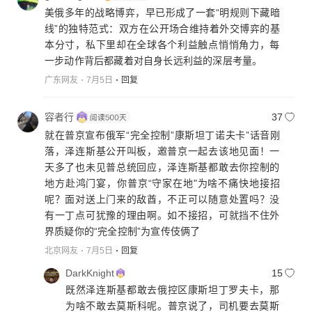
美俄多年的战略博弈，早已形成了一套“明规则下藏暗
线”的独特范式：双方在公开场合维持着外交博弈的基
本分寸，私下里却在全球各个利益触点悄悄角力，每
一步动作背后都藏着对自身长远利益的深层考量。
广东网友
7月5日
回复
容者行
37
就在普京宣布俄军“完全控制”康斯坦丁诺夫卡”话音刚
落，泽连斯基公开叫板，邀普京一起去该地见面！一
天多了也未见普总统回应，泽连斯基都敢去你控制的
地方赴鸿门宴，你普京“守家在地"为啥不痛快地接招
呢？面对送上门来的敌酋，不正可以随意处置吗？没
有一丁点可犹豫的理由啊。如不接招，可就挡不住外
界质疑你的“完全控制”为宣传伎俩了
北京网友
7月5日
回复
DarkKnight
15
既然泽连斯基都敢去俄控区康斯坦丁罗夫卡，那
为啥不敢去莫斯科呢。普京说了，司机要去莫斯