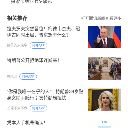
探索卡地亚七夕挚礼
相关推荐
打开腾讯新闻查看更多
拉夫罗夫突然晋位！梅德韦杰夫、绍
伊古同时出局，普京想干什么？
绮星的未来学
打开APP
特朗普公开拒绝泽连斯基！
凤凰网
打开APP
“你是我唯一在乎的人”：特朗普34岁贴
身女助手随行引发特勤局担忧
长得不太环保
打开APP
凭本人手机号确认！