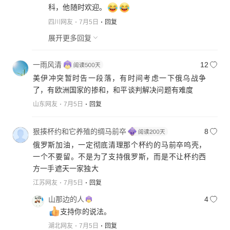
科，他随时欢迎。
四川网友
7月5日
回复
展开更多回复
一雨风清
12
美伊冲突暂时告一段落，有时间考虑一下俄乌战争
了，有欧洲国家的掺和，和平谈判解决问题有难度
山东网友
7月5日
回复
狠揍杯约和它养殖的绸马前卒
8
俄罗斯加油，一定彻底清理那个杯约的马前卒呜壳，
一个不要留。不是为了支持俄罗斯，而是不让杯约西
方一手遮天一家独大
江苏网友
7月5日
回复
山那边的人
4
支持你的说法。
湖北网友
7月5日
回复