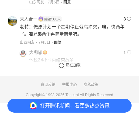
山东网友
7月5日
回复
天人合一
3
老特：俺原计划一个星期停止俄乌冲突。唉。快两年
了。咱兄弟两个再商量商量吧。
山西网友
7月5日
回复
大嘟嘟
1
他说24小时内结束战争
正在加载
湖南网友
7月12日
回复
意见反馈
举报中心
隐私政策
Copyright© 1998-
2026
Tencent.All Rights Reserved
打开
腾讯新闻，看更多热点资讯