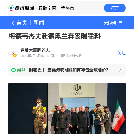
· 获取全网一手热点
打开
首页
新闻
无障碍
梅德韦杰夫赴德黑兰奔丧曝猛料
追着大事跑的人
关注
2026年7月5日07:36
河北
国际领域创作者
问AI
·
封锁巴卜·曼德海峡可能如何冲击全球油价？