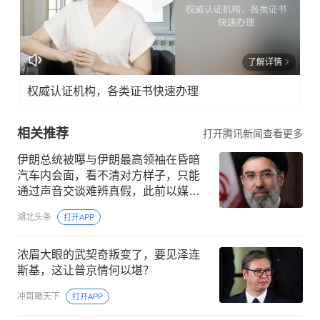
了解详情
权威认证机构，各类证书快速办理
相关推荐
打开腾讯新闻查看更多
伊朗总统被曝与伊朗最高领袖在昏暗
汽车内会面，看不清对方样子，只能
通过声音交谈难辨真假，此前以媒称
穆杰塔巴处于极度危急状态随时会死
湖北头条
打开APP
浓眉大眼的武契奇叛变了，要见泽连
斯基，这让普京情何以堪？
冲哥瞰天下
打开APP