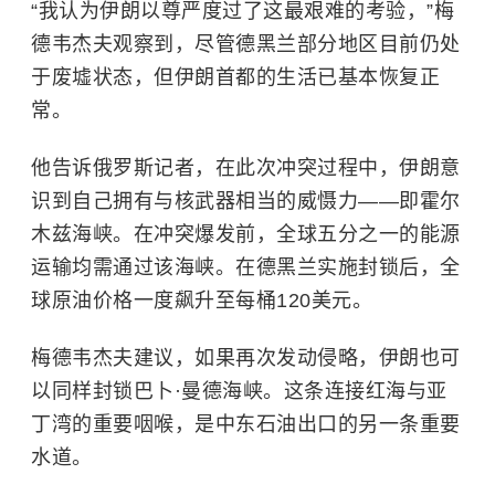
“我认为伊朗以尊严度过了这最艰难的考验，”梅
德韦杰夫观察到，尽管德黑兰部分地区目前仍处
于废墟状态，但伊朗首都的生活已基本恢复正
常。
他告诉俄罗斯记者，在此次冲突过程中，伊朗意
识到自己拥有与核武器相当的威慑力——即
霍尔
木兹海峡
。在冲突爆发前，全球五分之一的能源
运输均需通过该海峡。在德黑兰实施封锁后，全
球原油价格一度飙升至每桶120美元。
梅德韦杰夫建议，如果再次发动侵略，伊朗也可
以同样封锁巴卜·曼德海峡。这条连接
红海
与
亚
丁湾
的重要咽喉，是中东石油出口的另一条重要
水道。