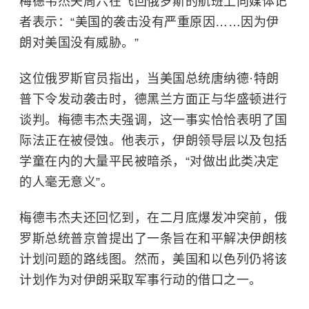
梅德韦杰夫周六在飞回俄罗斯的航班上向媒体记
者表示：“美国的袭击没有严重原因……因为伊
朗对美国没有威胁。”
这位俄罗斯官员指出，当美国总统
唐纳德·特朗
普
下令发动袭击时，德黑兰方面正与华盛顿进行
谈判。梅德韦杰夫强调，这一事实恰恰表明了国
际法正在被侵蚀。他表示，伊朗领导层以及包括
学童在内的大量平民被暗杀，“对做出此类决定
的人毫无意义”。
梅德韦杰夫还回忆到，在二月底爆发冲突前，俄
罗斯总统普京曾提出了一条旨在和平解决伊朗核
计划问题的路线图。然而，美国和以色列仍将该
计划作为对伊朗采取军事行动的借口之一。