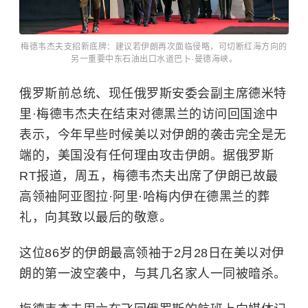
梅德韦杰夫支招新底牌：建议若伊朗再次面临侵略，可切断红海方向的
另一重要中东石油出口水道巴卜·曼德海峡。
俄罗斯前总统、现任俄罗斯安委会副主席德米特
里·梅德韦杰夫在结束对德黑兰的访问回国途中
表示，今年早些时候美以对伊朗的袭击完全是无
端的，美国没有任何理由攻击伊朗。据俄罗斯
RT报道，周五，梅德韦杰夫出席了伊朗已故最
高领袖阿亚图拉·阿里·哈梅内伊在德黑兰的葬
礼，向其致以最后的敬意。
这位86岁的伊朗最高领袖于2月28日在美以对伊
朗的第一波空袭中，与其几名家人一同被暗杀。