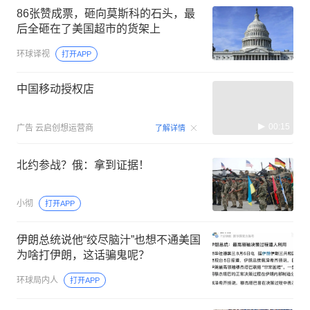
86张赞成票，砸向莫斯科的石头，最
后全砸在了美国超市的货架上
环球译视
打开APP
中国移动授权店
00:15
广告
云启创想运营商
了解详情
北约参战？俄：拿到证据！
小彻
打开APP
伊朗总统说他“绞尽脑汁”也想不通美国
为啥打伊朗，这话骗鬼呢？
环球局内人
打开APP