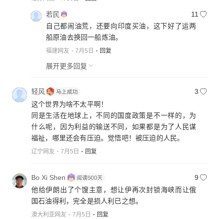
若民
11
自己都闹油荒，还要向印度买油，这下好了运两
船原油去换回一船炼油。
福建网友
7月5日
回复
展开更多回复
轻风
3
这个世界为啥不太平啊！
同是生活在地球上，不同的国度政策是不一样的，为
什么呢，因为利益的输送不同，如果都是为了人民谋
福祉，哪里还会有压迫。觉悟吧！被压迫的人民。
辽宁网友
7月5日
回复
Bo Xi Shen
9
他给伊朗出了个馊主意，想让伊再次封锁海峡而让俄
国石油得利，完全是损人利已之想。
澳大利亚网友
7月5日
回复