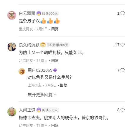
白云飘飘
1
是条男子汉
重庆网友
7月5日
回复
良久的沉默
17
为防止又一个朝鲜拥核，只能如此。
北京网友
7月5日
回复
用户0232869
7
对以色列又是什么手段？
上海网友
7月5日
回复
展开更多回复
人间正道
8
梅德韦杰夫，俄罗斯人的硬骨头，普京的铁哥们。
辽宁网友
7月5日
回复