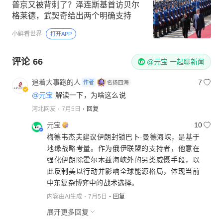
普京又被背刺了？泽连斯基首访贝尔
格莱德，武契奇给出两个明确支持
小鲜看世界
打开APP
评论
66
@元宝 一起聊新闻
追着大事跑的人
7
作者
@元宝
解读一下，为啥这么说
河北网友
7月5日
回复
元宝
10
梅德韦杰夫建议伊朗封锁巴卜·曼德海峡，是基于
地缘战略考量。作为俄伊联盟的支持者，他意在
强化伊朗除霍尔木兹海峡外的另类威慑手段，以
此反制美以行动并影响全球能源格局，体现当前
中东复杂博弈中的战术选择。
内容由AI生成
7月5日
回复
展开更多回复