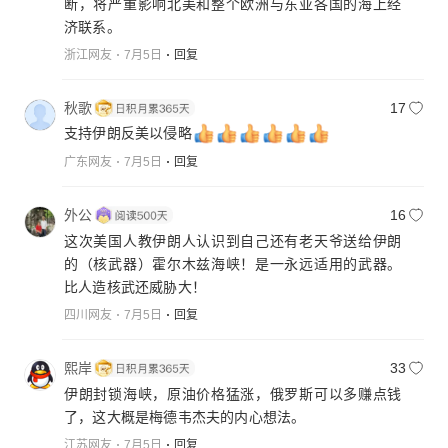
断，将严重影响北美和整个欧洲与东亚各国的海上经
济联系。
浙江网友
7月5日
回复
秋歌
17
支持伊朗反美以侵略
广东网友
7月5日
回复
外公
16
这次美国人教伊朗人认识到自己还有老天爷送给伊朗
的（核武器）霍尔木兹海峡！是一永远适用的武器。
比人造核武还威胁大！
四川网友
7月5日
回复
熙岸
33
伊朗封锁海峡，原油价格猛涨，俄罗斯可以多赚点钱
了，这大概是梅德韦杰夫的内心想法。
江苏网友
7月5日
回复