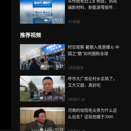
从传统老旧工矿制造，到高
络从来不是法外之地
端新材料、新能源零部件多
点开花，淮北，这片曾经依
83
|
02:23
托资源发展的热土，正以科
3小时前
创为笔，书写资源型城市的
转型答卷，日前，记者深入
推荐视频
淮北高新技术产业开发区一
线走访，解码这里从“老工
时空观察 暑期入境游爆火 中
矿”迈向“新智造”的突围密码
国之“酷”如何圈粉全球
1063
|
14:17
1评论
前天
呼市大厂库伦村乡瓜熟了，
又大又甜，真好吃
2.3万
|
07:01
5评论
07-16
河南的信阳毛尖茶为什么这
么出名？这段拍摄于2000年
的视频影像告诉你答案！
1.2万
|
05:19