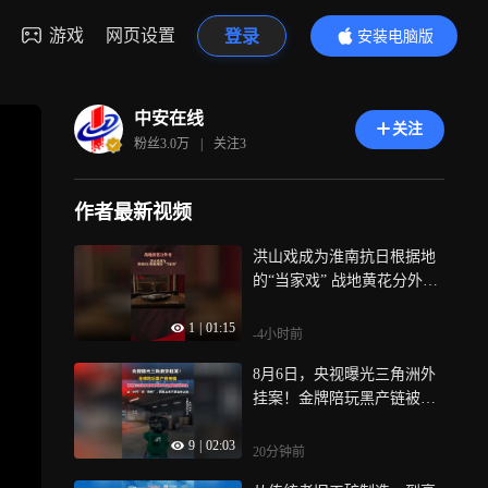
游戏
网页设置
登录
安装电脑版
内容更精彩
中安在线
关注
粉丝
3.0万
|
关注
3
作者最新视频
洪山戏成为淮南抗日根据地
的“当家戏” 战地黄花分外香
——洪山戏成为淮南抗日根
1
|
01:15
据地的“当家戏”
-4小时前
8月6日，央视曝光三角洲外
挂案！金牌陪玩黑产链被
端，外挂核心开发者最高被
9
|
02:03
判处四年有期徒刑并处罚
20分钟前
金，从“封号”到“刑拘”，网