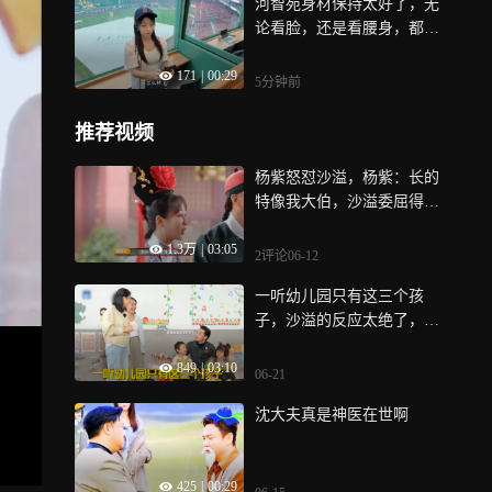
河智苑身材保持太好了，无
论看脸，还是看腰身，都看
不出她48岁了
171
|
00:29
5分钟前
推荐视频
杨紫怒怼沙溢，杨紫：长的
特像我大伯，沙溢委屈得快
哭了丨萌探
1.3万
|
03:05
2评论
06-12
一听幼儿园只有这三个孩
子，沙溢的反应太绝了，开
口尽显高情商！
849
|
03:10
06-21
沈大夫真是神医在世啊
425
|
00:29