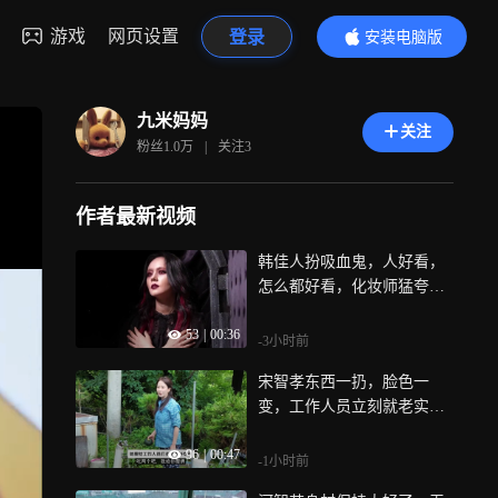
游戏
网页设置
登录
安装电脑版
内容更精彩
九米妈妈
关注
粉丝
1.0万
|
关注
3
作者最新视频
韩佳人扮吸血鬼，人好看，
怎么都好看，化妆师猛夸她
鼻子好看
53
|
00:36
-3小时前
宋智孝东西一扔，脸色一
变，工作人员立刻就老实
了！
96
|
00:47
-1小时前