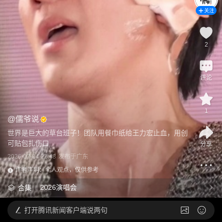
关注
2
评论
1
@
儒爷说
世界是巨大的草台班子！团队用餐巾纸给王力宏止血，用创
可贴包扎伤口
分享
2026-07-04 22:48
发布于
广东
作者声明：个人观点，仅供参考
2026演唱会
合集
打开
腾讯新闻客户端说两句