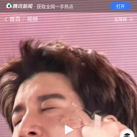
· 获取全网一手热点
打开
首页
视频
无障碍