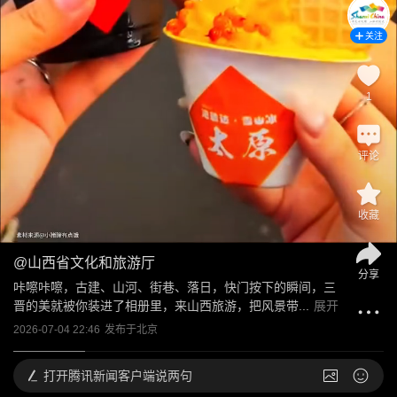
关注
1
评论
收藏
@
山西省文化和旅游厅
分享
咔嚓咔嚓，古建、山河、街巷、落日，快门按下的瞬间，三
晋的美就被你装进了相册里，来山西旅游，把风景带...
展开
2026-07-04 22:46
发布于
北京
打开
腾讯新闻客户端说两句