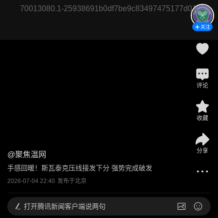
70013080.1-25938691b0df7be9c83497475177d01f
关注
评论
收藏
分享
@
聚焦温网
手感回暖！斯瓦泰克压线接发下分 强势完成破发
2026-07-04 22:40
发布于
北京
打开
腾讯新闻客户端说两句