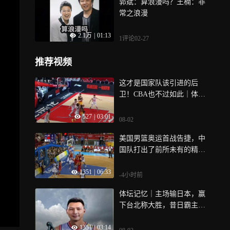
郭斌：算浪漫吗？王楠：非
常之浪漫
2.1万
|
01:13
1评论
02-27
推荐视频
这才是国家队该引进的后
卫！CBA也不过如此｜体坛
记忆
527
|
03:01
08-02
美国男篮奥运首战告捷，中
国队打出了前所未有的精神
面貌！
1351
|
06:33
-4小时前
体坛记忆｜主场输日本，赢
下台北称大胜，昔日霸主男
篮彻底沉沦？
1351
|
03:14