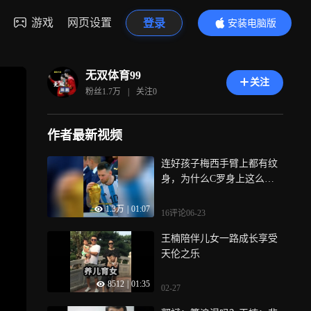
游戏
网页设置
登录
安装电脑版
内容更精彩
无双体育99
关注
粉丝
1.7万
|
关注
0
作者最新视频
连好孩子梅西手臂上都有纹
身，为什么C罗身上这么干
净？
1.3万
|
01:07
16评论
06-23
王楠陪伴儿女一路成长享受
天伦之乐
8512
|
01:35
02-27