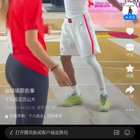
关注
评论
收藏
@
球場那些事
分享
寸头版亚历山大
2026-07-04 22:35
发布于
广西
作者声明：个人观点，仅供参考
打开
腾讯新闻客户端说两句