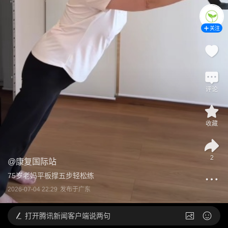
关注
评论
收藏
2
@
康复国际站
75岁老妈平板撑五步轻松练
2026-07-04 22:29
发布于
广东
打开
腾讯新闻客户端说两句