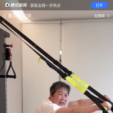
· 获取全网一手热点
打开
首页
视频
无障碍