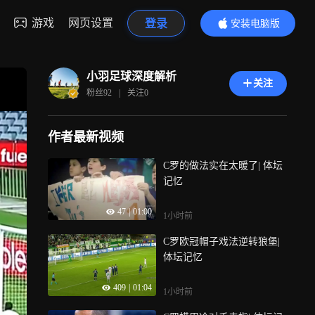
游戏
网页设置
登录
安装电脑版
内容更精彩
小羽足球深度解析
关注
粉丝
92
|
关注
0
作者最新视频
C罗的做法实在太暖了| 体坛
记忆
47
|
01:00
1小时前
C罗欧冠帽子戏法逆转狼堡|
体坛记忆
409
|
01:04
1小时前