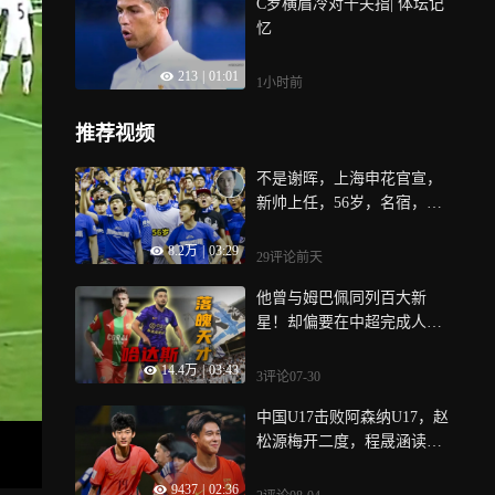
C罗横眉冷对千夫指| 体坛记
忆
213
|
01:01
1小时前
推荐视频
不是谢晖，上海申花官宣，
新帅上任，56岁，名宿，不
被媒体看好
8.2万
|
03:29
29评论
前天
他曾与姆巴佩同列百大新
星！却偏要在中超完成人生
下半场的救赎｜竞者
14.4万
|
03:43
3评论
07-30
中国U17击败阿森纳U17，赵
松源梅开二度，程晟涵读秒
绝杀丨赛点
9437
|
02:36