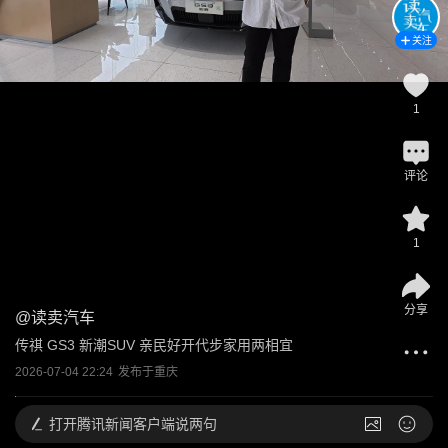
关注
1
评论
1
分享
@
读卖汽车
传祺 GS3 新潮SUV 亲民好开代步家用两相宜
2026-07-04 22:24
发布于
重庆
打开
腾讯新闻客户端说两句