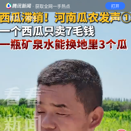
· 获取全网一手热点
打开
首页
视频
无障碍