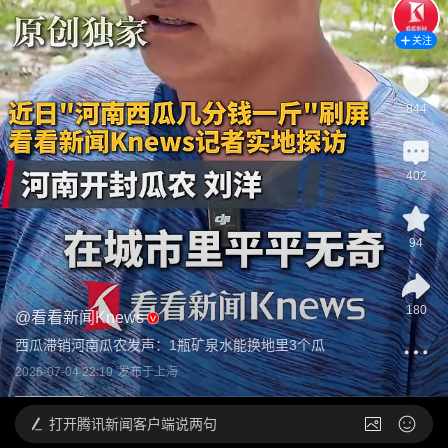
关注
844
402
94
180
@
看看新闻Knews
西瓜滞销河南瓜农发声：1瓶矿泉水能换地里3个瓜
2026-07-04 22:19
发布于
上海
打开
腾讯新闻客户端说两句