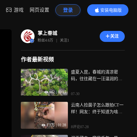
游戏
网页设置
登录
安装电脑版
内容更精彩
掌上春城
关注
粉丝
4.6万
|
关注
1
作者最新视频
盛夏入昆，春城的清凉密
码，往往藏在一汪温润的汤
泉之中，掌上春城独家企划
902
|
02:15
《夏日春城寻汤记丨石海润
07-30
灵泉，暑意尽消散》—石林
云南人捡菌子怎么跟拍CT一
篇③正式上线，来石林杏林
样！网友：终于知道为啥我
大观园，全身心体验中医药
捡不到了，有缘人才能捡到
温泉康养
1.1万
|
01:28
8评论
07-28