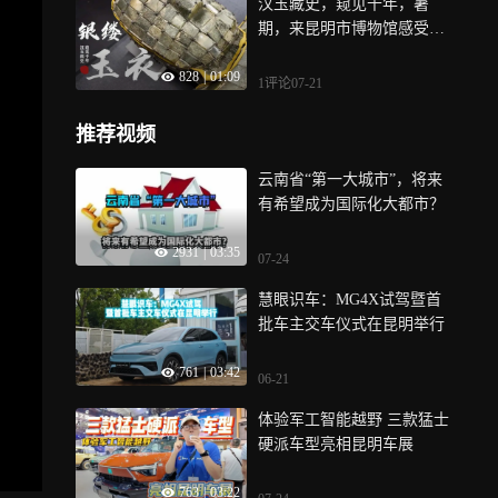
汉玉藏史，窥见千年，暑
期，来昆明市博物馆感受汉
代文物银缕玉衣！我在昆明
828
|
01:09
市博物馆等你
1评论
07-21
推荐视频
云南省“第一大城市”，将来
有希望成为国际化大都市？
2931
|
03:35
07-24
慧眼识车：MG4X试驾暨首
批车主交车仪式在昆明举行
761
|
03:42
06-21
体验军工智能越野 三款猛士
硬派车型亮相昆明车展
763
|
03:22