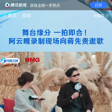
· 获取全网一手热点
打开
首页
视频
无障碍