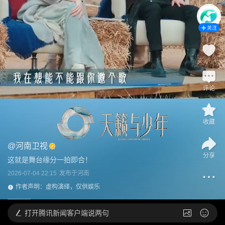
关注
评论
收藏
@
河南卫视
分享
这就是舞台缘分一拍即合！
2026-07-04 22:15
发布于
河南
作者声明：虚构演绎，仅供娱乐
打开
腾讯新闻客户端说两句