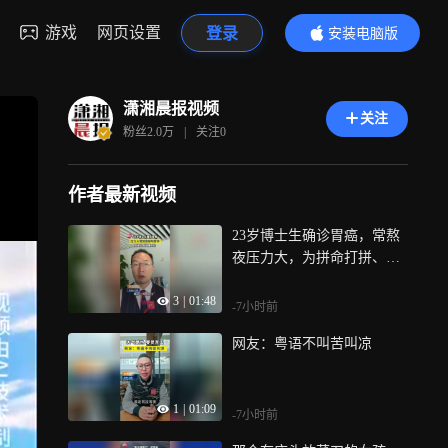
游戏
网页设置
登录
安装电脑版
内容更精彩
潇湘晨报视频
关注
粉丝
2.0万
|
关注
0
作者最新视频
23岁博士生确诊胃癌，常熬
夜压力大，为拼命打拼、透
支身体的年轻人敲响警钟：
3
|
01:48
前程可期，健康无价
-7小时前
网友：粤语不叫苦叫凉
1
|
01:09
-7小时前