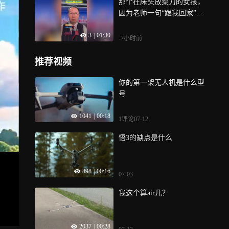
那个在床头放菜刀的女孩，
因为老师一句“跟我回家”，
彻底改写了人生，真正的师
3
|
01:30
者，教书更育人，用肩膀为
-7小时前
学生挡住风雨，这份双向的
温暖，值得大家点赞转发
推荐视频
你的第一架无人机是什么型
号
1041
|
00:18
1评论
07-12
悟3的缺点是什么
898
|
00:16
07-03
我这个算air几？
2037
|
00:28