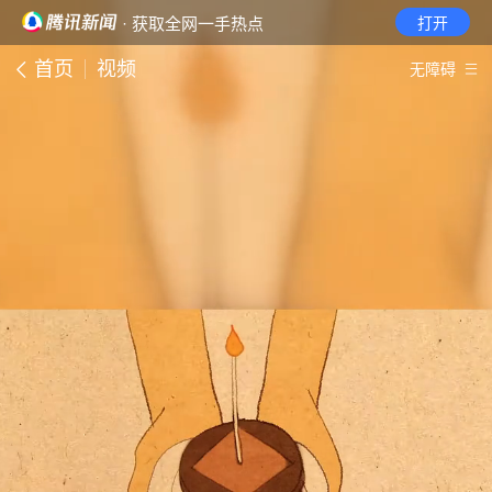
· 获取全网一手热点
打开
首页
视频
无障碍