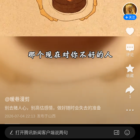
关注
评论
收藏
1
@
暖巷漫剪
别去赌人心，别高估感情，做好随时会失去的准备
2026-07-04 22:13
发布于
山西
打开
腾讯新闻客户端说两句