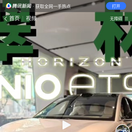
· 获取全网一手热点
打开
首页
视频
无障碍