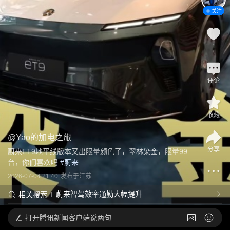
关注
1
评论
收藏
@
Yao的加电之旅
分享
蔚来ET9地平线版本又出限量颜色了，翠林染金，限量99
台，你们喜欢吗
 #
蔚来
2026-07-04 21:40
发布于
江苏
蔚来智驾效率通勤大幅提升
相关搜索
打开
腾讯新闻客户端说两句