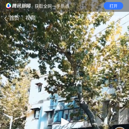
· 获取全网一手热点
打开
首页
视频
无障碍