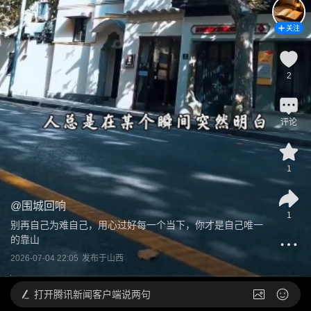
关注
2
评论
1
@
围城回响
1
别再自己为难自己，用心过好每一个当下，你才是自己唯一
的靠山
2026-07-04 22:05
发布于
山西
打开
腾讯新闻客户端说两句