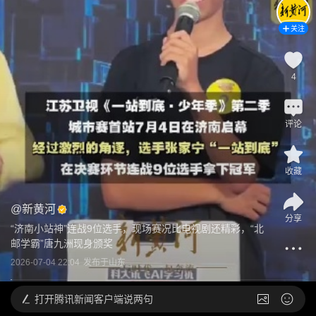
关注
4
评论
收藏
@
新黄河
分享
“济南小站神”连战9位选手，现场赛况比电视剧还精彩，“北
邮学霸”唐九洲现身颁奖
2026-07-04 22:04
发布于
山东
打开
腾讯新闻客户端说两句