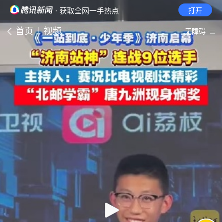
· 获取全网一手热点
打开
首页
视频
无障碍