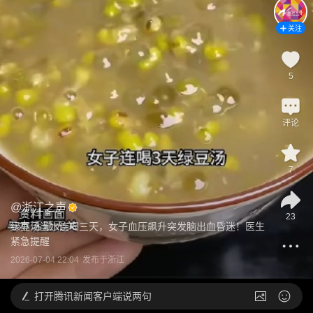
关注
5
评论
7
@
浙江之声
23
绿豆汤当水连喝三天，女子血压飙升突发脑出血昏迷！医生
紧急提醒
2026-07-04 22:04
发布于
浙江
打开
腾讯新闻客户端说两句