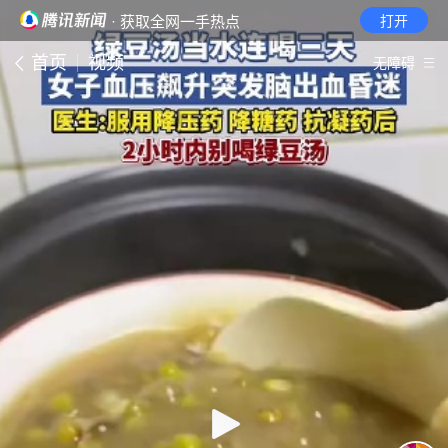
· 获取全网一手热点
打开
首页
视频
无障碍