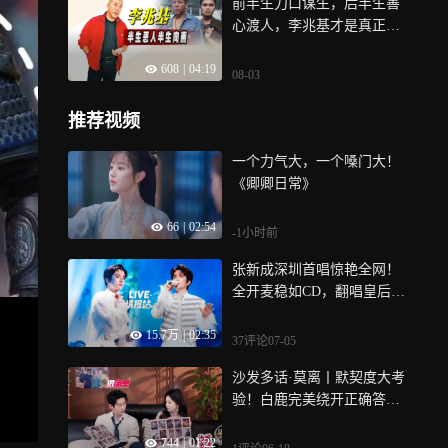
前半生刀口谋生，后半生善
心渡人，李兆基才是真正的
江湖侠客
608
|
04:19
08-03
推荐视频
一个力气大，一个嗓门大！
《卿卿日常》
66
|
02:54
-1小时前
张新成深圳首唱惊艳全网！
全开麦稳如CD，翻唱皇后乐
队高音夯爆全场
15.7万
|
02:35
37评论
07-05
沙发多话·莫离丨默契度大考
验！白鹿完美绕开正确答案
逗笑丞磊
744
|
01:22