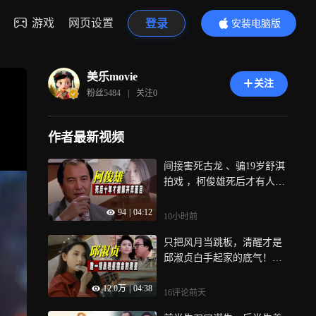
游戏
网页设置
登录
安装电脑版
内容更精彩
美乐movie
关注
粉丝
5484
|
关注
0
作者最新视频
间接害死古龙 、骗19岁舒淇
拍戏 ，柯俊雄死后才有人敢
揭开他的真面目
94
|
04:12
10小时前
只把风月当跳板，清醒才是
邱淑贞白手起家的底气！难
怪她能成人生赢家
12.0万
|
04:38
16评论
前天