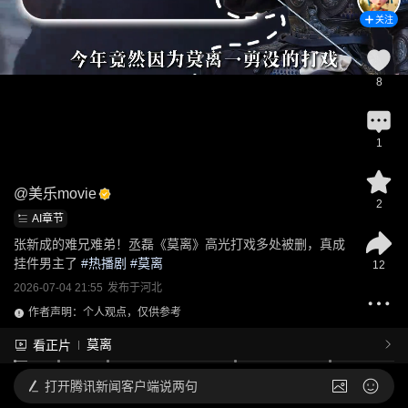
关注
8
1
@
美乐movie
2
AI章节
张新成的难兄难弟！丞磊《莫离》高光打戏多处被删，真成
挂件男主了
 #
热播剧
 #
莫离
12
2026-07-04 21:55
发布于
河北
作者声明：个人观点，仅供参考
莫离
看正片
打开
腾讯新闻客户端说两句