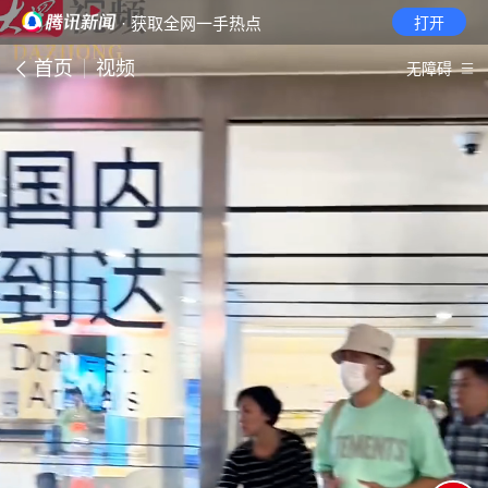
· 获取全网一手热点
打开
首页
视频
无障碍