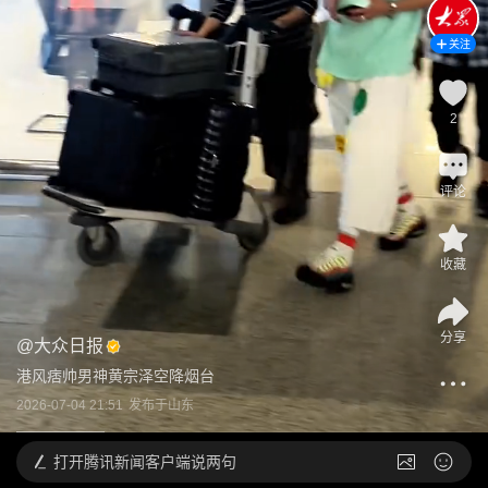
关注
2
评论
收藏
分享
@
大众日报
港风痞帅男神黄宗泽空降烟台
2026-07-04 21:51
发布于
山东
打开
腾讯新闻客户端说两句