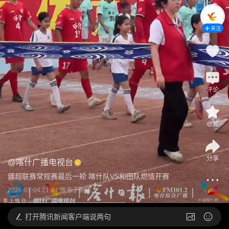
关注
评论
收藏
分享
@
喀什广播电视台
疆超联赛常规赛最后一轮 喀什队VS和田队燃情开赛
2026-07-04 21:44
发布于
新疆
打开
腾讯新闻客户端说两句