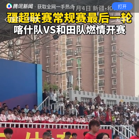
· 获取全网一手热点
打开
首页
视频
无障碍