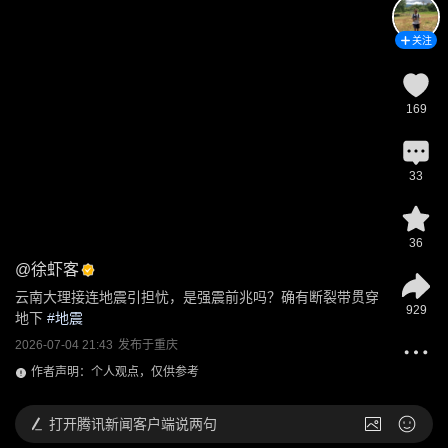
关注
169
33
36
@
徐虾客
云南大理接连地震引担忧，是强震前兆吗？确有断裂带贯穿
929
地下
 #
地震
2026-07-04 21:43
发布于
重庆
作者声明：个人观点，仅供参考
打开
腾讯新闻客户端说两句