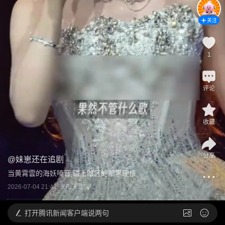
关注
1
评论
收藏
分享
@
妹崽还在追剧
当黄霄雲的海妖嗓音 碰上暗区的暗黑硬核
2026-07-04 21:42
发布于
北京
打开
腾讯新闻客户端说两句