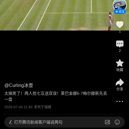
关注
1
2
收藏
@
Curling冰壶
分享
太搞笑了！两人抢七互送双误！莱巴金娜6-7梅尔滕斯先丢
一盘
2026-07-04 21:40
发布于
福建
打开
腾讯新闻客户端说两句