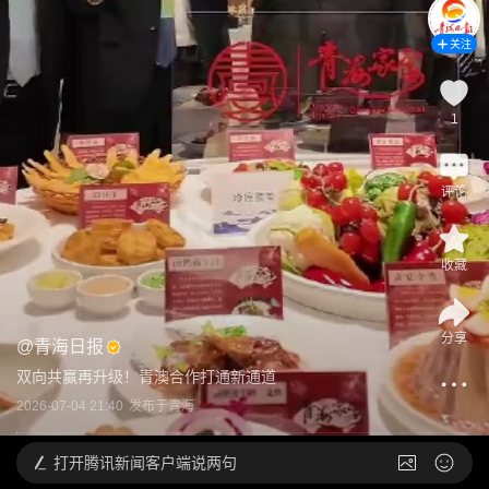
关注
1
评论
收藏
分享
@
青海日报
双向共赢再升级！青澳合作打通新通道
2026-07-04 21:40
发布于
青海
打开
腾讯新闻客户端说两句