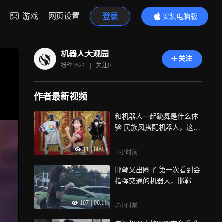
游戏
网页设置
登录
安装电脑版
内容更精彩
机器人大观园
关注
粉丝
3524
|
关注
0
作者最新视频
和机器人一起跳舞是什么体
验 民族风搭配机器人，这个
组合真的好特别
11
|
00:15
-7小时前
邯郸又出圈了 第一次看到会
指挥交通的机器人，邯郸这
波操作绝了，你们生活的城
107
|
00:11
市有吗
-7小时前