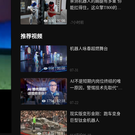
亲测机器人的踢腿有多重 你
能扛得住，这众擎T800的一
脚吗
100
|
00:08
-7小时前
推荐视频
机器人咏春超燃舞台
558
|
00:08
07-31
AI不是短期内岗位终结的唯
一原因，警惕技术先取代“自
己人”
1794
|
02:18
07-22
现实版变形金刚：跑车变身
巨型钛金机器人
131.6万
|
01:01