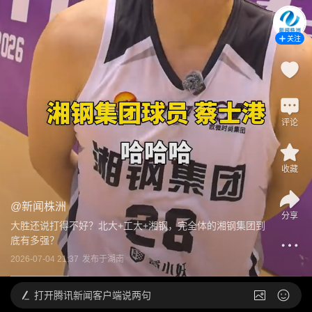
关注
评论
收藏
@
新闻株洲
分享
大胜还说打得不好？北大+工大+湘钢，完全体的湘钢集团到
底有多强？
2026-07-04 21:37
发布于
湖南
打开
腾讯新闻客户端说两句