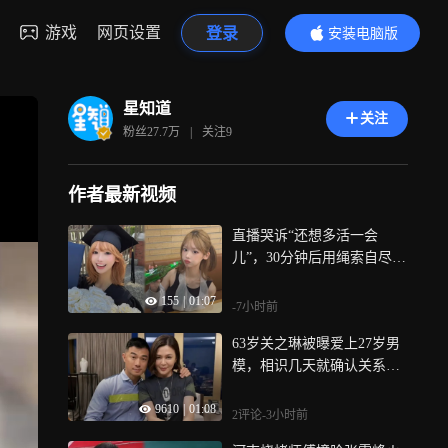
游戏
网页设置
登录
安装电脑版
内容更精彩
星知道
关注
粉丝
27.7万
|
关注
9
作者最新视频
直播哭诉“还想多活一会
儿”，30分钟后用绳索自尽，
20多岁女网红生前在韩遭遇
155
|
01:07
不简单
-7小时前
63岁关之琳被曝爱上27岁男
模，相识几天就确认关系，
本人亲自下场回应
9610
|
01:08
2评论
-3小时前