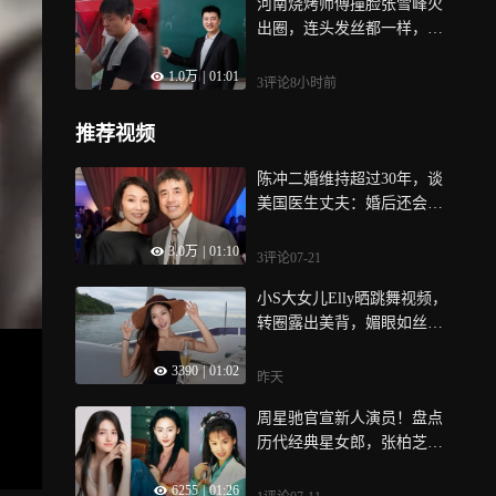
河南烧烤师傅撞脸张雪峰火
出圈，连头发丝都一样，喊
粉丝“同学”让人泪奔
1.0万
|
01:01
3评论
8小时前
推荐视频
陈冲二婚维持超过30年，谈
美国医生丈夫：婚后还会再
次爱上他
3.0万
|
01:10
3评论
07-21
小S大女儿Elly晒跳舞视频，
转圈露出美背，媚眼如丝气
质清冷
3390
|
01:02
昨天
周星驰官宣新人演员！盘点
历代经典星女郎，张柏芝惊
艳朱茵灵动
6255
|
01:26