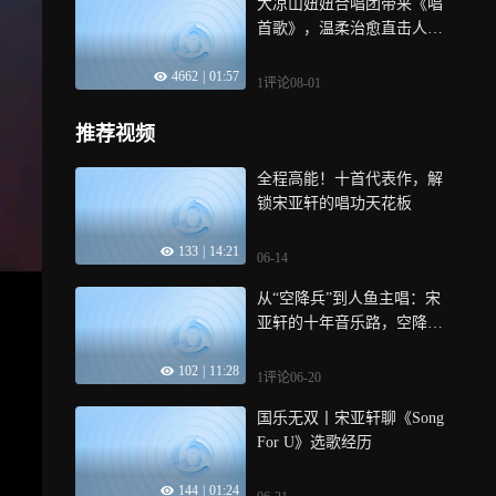
大凉山妞妞合唱团带来《唱
首歌》，温柔治愈直击人心
丨国乐无双纯享
4662
|
01:57
1评论
08-01
推荐视频
全程高能！十首代表作，解
锁宋亚轩的唱功天花板
133
|
14:21
06-14
从“空降兵”到人鱼主唱：宋
亚轩的十年音乐路，空降到
封神他用了八年
102
|
11:28
1评论
06-20
国乐无双丨宋亚轩聊《Song
For U》选歌经历
144
|
01:24