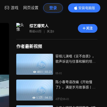
游戏
网页设置
登录
安装电脑版
内容更精彩
综艺爆笑人
关注
粉丝
4.0万
|
关注
0
作者最新视频
容祖儿演唱《言不由衷》，
歌声诉说与往事和解的坦然
丨国乐无双纯享
4811
|
03:23
08-01
陈小春粤语改编《开始懂
了》，满是岁月故事感丨国
乐无双纯享
1.5万
|
04:33
4评论
08-01