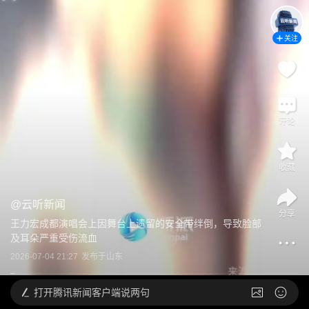
关注
评论
收藏
@
云听新闻
分享
王力宏成都演唱会上因舞台上遗留的安全带绊倒，导致脸部
及耳朵严重受伤流血
2026-07-04 21:27
发布于
山东
打开
腾讯新闻客户端说两句